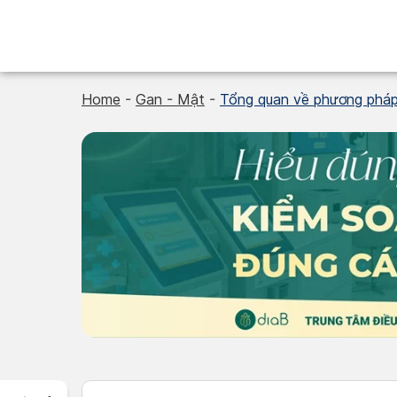
Skip
to
content
Home
-
Gan - Mật
-
Tổng quan về phương phá