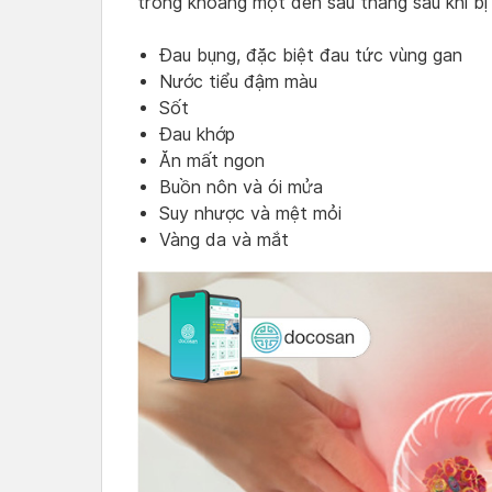
trong khoảng một đến sáu tháng sau khi bị
Đau bụng, đặc biệt đau tức vùng gan
Nước tiểu đậm màu
Sốt
Đau khớp
Ăn mất ngon
Buồn nôn và ói mửa
Suy nhược và mệt mỏi
Vàng da và mắt