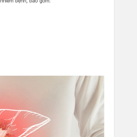
 nhiễm bệnh, bao gồm: