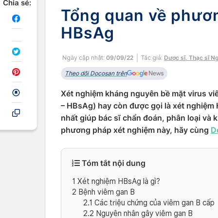
Chia sẻ:
Tổng quan về phươ
HBsAg
Ngày cập nhật:
09/09/22
Tác giả:
Dược sĩ, Thạc sĩ N
Theo dõi Docosan trên
Xét nghiệm kháng nguyên bề mặt virus viêm
– HBsAg) hay còn được gọi là xét nghiệm
nhất giúp bác sĩ chẩn đoán, phân loại và 
phương pháp xét nghiệm này, hãy cùng
D
Tóm tắt nội dung
1
Xét nghiệm HBsAg là gì?
2
Bệnh viêm gan B
2.1
Các triệu chứng của viêm gan B cấp
2.2
Nguyên nhân gây viêm gan B