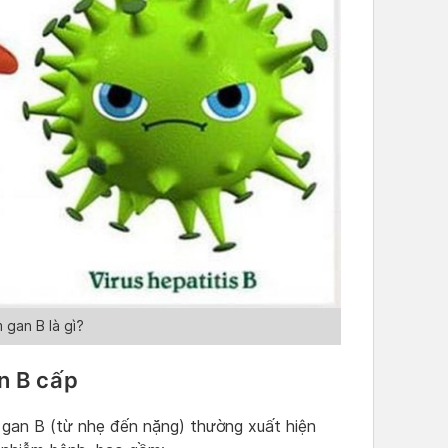
 gan B là gì?
n B cấp
 gan B (từ nhẹ đến nặng) thường xuất hiện