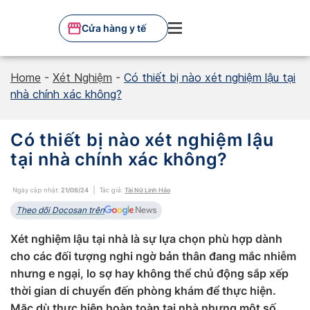
Skip
to
Cửa hàng y tế
content
Home
-
Xét Nghiệm
-
Có thiết bị nào xét nghiệm lậu tại
nhà chính xác không?
Có thiết bị nào xét nghiệm lậu
tại nhà chính xác không?
Ngày cập nhật:
21/08/24
Tác giả:
Tài Nữ Linh Hảo
Theo dõi Docosan trên
Xét nghiệm lậu tại nhà là sự lựa chọn phù hợp dành
cho các đối tượng nghi ngờ bản thân đang mắc nhiễm
nhưng e ngại, lo sợ hay không thể chủ động sắp xếp
thời gian di chuyển đến phòng khám để thực hiện.
Mặc dù thực hiện hoàn toàn tại nhà nhưng một số