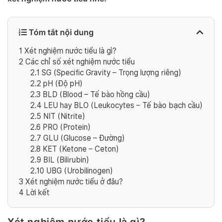
Tóm tắt nội dung
1
Xét nghiệm nước tiểu là gì?
2
Các chỉ số xét nghiệm nước tiểu
2.1
SG (Specific Gravity – Trọng lượng riêng)
2.2
pH (Độ pH)
2.3
BLD (Blood – Tế bào hồng cầu)
2.4
LEU hay BLO (Leukocytes – Tế bào bạch cầu)
2.5
NIT (Nitrite)
2.6
PRO (Protein)
2.7
GLU (Glucose – Đường)
2.8
KET (Ketone – Ceton)
2.9
BIL (Bilirubin)
2.10
UBG (Urobilinogen)
3
Xét nghiệm nước tiểu ở đâu?
4
Lời kết
Xét nghiệm nước tiểu là gì?