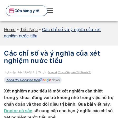
Skip
to
Cửa hàng y tế
content
Home
-
Tiết Niệu
-
Các chỉ số và ý nghĩa của xét
nghiệm nước tiểu
Các chỉ số và ý nghĩa của xét
nghiệm nước tiểu
Ngày cập nhật:
29/05/23
Tác giả:
Dược sĩ, Thạc sĩ Nguyễn Thị Thanh Tú
Theo dõi Docosan trên
Xét nghiệm nước tiểu là một xét nghiệm cần thiết
trong y khoa, đóng vai trò không nhỏ trong việc hỗ trợ
chẩn đoán và theo dõi điều trị bệnh. Qua bài viết này,
Doctor có sẵn
sẽ cung cấp cho bạn ý nghĩa các chỉ số
xét nghiệm nước tiểu nhé!