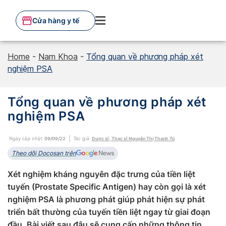
Skip
to
Cửa hàng y tế
content
Home
-
Nam Khoa
-
Tổng quan về phương pháp xét
nghiệm PSA
Tổng quan về phương pháp xét
nghiệm PSA
Ngày cập nhật:
09/09/22
Tác giả:
Dược sĩ, Thạc sĩ Nguyễn Thị Thanh Tú
Theo dõi Docosan trên
Xét nghiệm kháng nguyên đặc trưng của tiền liệt
tuyến (Prostate Specific Antigen) hay còn gọi là xét
nghiệm PSA là phương phát giúp phát hiện sự phát
triển bất thường của tuyến tiền liệt ngay từ giai đoạn
đầu. Bài viết sau đâu sẽ cung cấp những thông tin