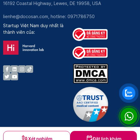
16192 Coastal Highway, Lewes, DE 19958, USA
lienhe@docosan.com
, hotline: 0971786750
Startup Việt Nam duy nhất là
thành viên của:
Xét nghiệm
Đặt lịch khám
Bản quyền © Docosan 2023