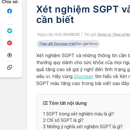
Chia sẻ:
Xét nghiệm SGPT và
cần biết
Ngày cập nhật:
05/09/22
Tác giả:
Dược sĩ, Thạc sĩ N
Theo dõi Docosan trên
Xét nghiệm SGPT và những thông tin cần bi
thường quy dành cho sức khỏe của mọi ngư
quả tăng cao sẽ gợi ý nghĩ đến tình trạng 
siêu vi. Hãy cùng
Docosan
tìm hiểu về Xét
SGPT máu tăng cao trong bài viết sau đây
Tóm tắt nội dung
1
SGPT trong xét nghiệm máu là gì?
2
Chỉ số SGPT là gì?
3
Những ý nghĩa xét nghiệm SGPT là gì?