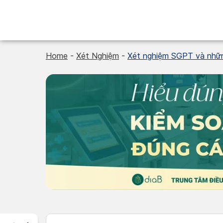
Skip
to
content
Home
-
Xét Nghiệm
-
Xét nghiệm SGPT và nhữn