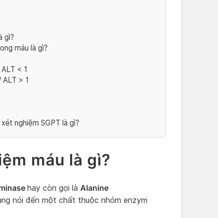
à gì?
ong máu là gì?
 ALT < 1
/ ALT > 1
 xét nghiệm SGPT là gì?
iệm máu là gì?
aminase
Alanine
hay còn gọi là
 cùng nói đến một chất thuộc nhóm enzym