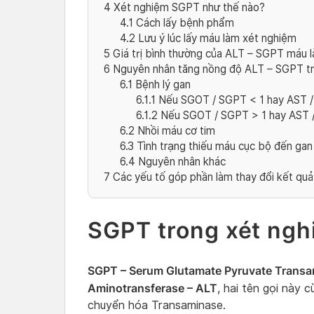
4
Xét nghiệm SGPT như thế nào?
4.1
Cách lấy bệnh phẩm
4.2
Lưu ý lúc lấy máu làm xét nghiệm
5
Giá trị bình thường của ALT – SGPT máu l
6
Nguyên nhân tăng nồng độ ALT – SGPT tr
6.1
Bệnh lý gan
6.1.1
Nếu SGOT / SGPT < 1 hay AST /
6.1.2
Nếu SGOT / SGPT > 1 hay AST 
6.2
Nhồi máu cơ tim
6.3
Tình trạng thiếu máu cục bộ đến gan
6.4
Nguyên nhân khác
7
Các yếu tố góp phần làm thay đổi kết quả
SGPT trong xét ngh
SGPT – Serum Glutamate Pyruvate Trans
Aminotransferase – ALT
, hai tên gọi này
chuyển hóa Transaminase.