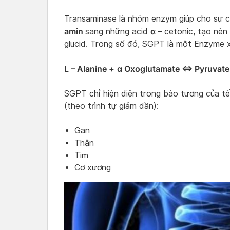
Transaminase là nhóm enzym giúp cho sự 
amin
α
sang những acid
– cetonic, tạo nên
glucid. Trong số đó, SGPT là một Enzyme 
L – Alanine +
α Oxoglutamate ⇔ Pyruvate 
SGPT chỉ hiện diện trong bào tương của t
(theo trình tự giảm dần):
Gan
Thận
Tim
Cơ xương