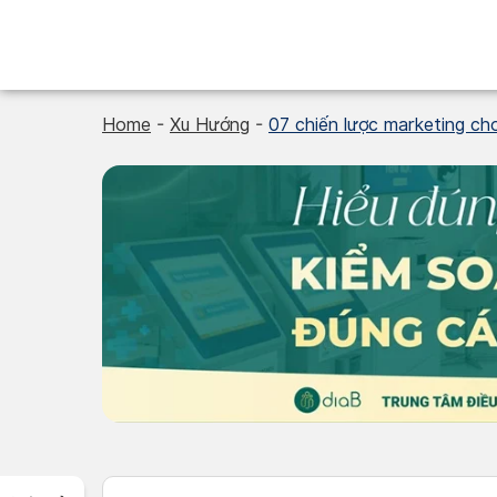
Skip
to
content
Home
-
Xu Hướng
-
07 chiến lược marketing ch