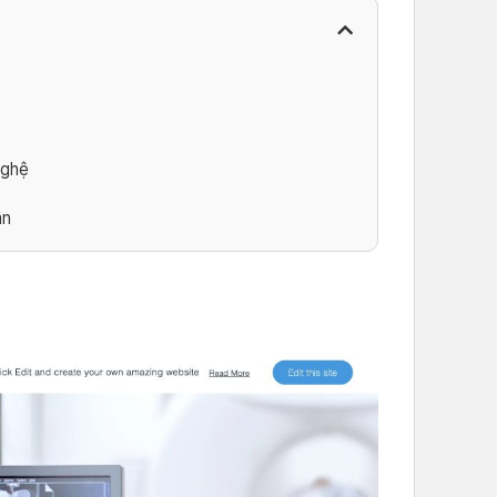
nghệ
ân