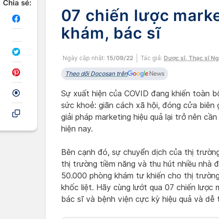
Chia sẻ:
07 chiến lược mark
khám, bác sĩ
Ngày cập nhật:
15/09/22
Tác giả:
Dược sĩ, Thạc sĩ N
Theo dõi Docosan trên
Sự xuất hiện của COVID đang khiến toàn bộ
sức khoẻ: giãn cách xã hội, đóng cửa biên g
giải pháp marketing hiệu quả lại trở nên cầ
hiện nay.
Bên cạnh đó, sự chuyển dịch của thị trườn
thị trường tiềm năng và thu hút nhiều nhà 
50.000 phòng khám tư khiến cho thị trường 
khốc liệt. Hãy cùng lướt qua 07 chiến lượ
bác sĩ và bệnh viện cực kỳ hiệu quả và dễ 