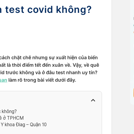
n test covid không?
cách chặt chẽ nhưng sự xuất hiện của biến
ất là thời điểm tết đến xuân về. Vậy, về quê
vid trước không và ở đâu test nhanh uy tín?
san
làm rõ trong bài viết dưới đây.
c không?
quê ở TPHCM
Y khoa Điag – Quận 10