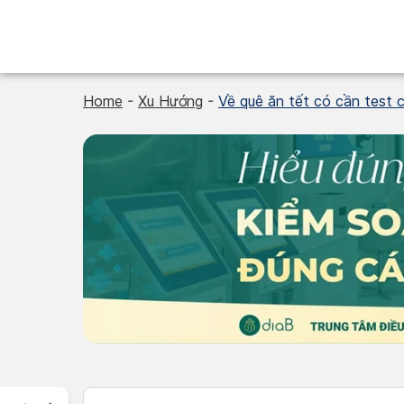
Skip
to
content
Home
-
Xu Hướng
-
Về quê ăn tết có cần test 