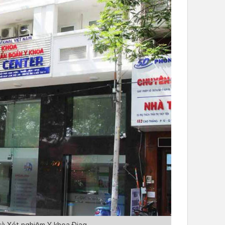
à Xét nghiệm Y khoa Điag