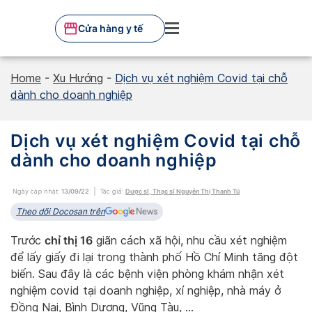
Skip
to
Cửa hàng y tế
content
Home
-
Xu Hướng
-
Dịch vụ xét nghiệm Covid tại chỗ
dành cho doanh nghiệp
Dịch vụ xét nghiệm Covid tại chỗ
dành cho doanh nghiệp
Ngày cập nhật:
13/09/22
Tác giả:
Dược sĩ, Thạc sĩ Nguyễn Thị Thanh Tú
Theo dõi Docosan trên
chỉ thị 16
Trước
giãn cách xã hội, nhu cầu xét nghiệm
để lấy giấy đi lại trong thành phố Hồ Chí Minh tăng đột
biến. Sau đây là các bệnh viện phòng khám nhận xét
nghiệm covid tại doanh nghiệp, xí nghiệp, nhà máy ở
Đồng Nai, Bình Dương, Vũng Tàu, …