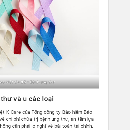
o Việt chi trả – Bệnh ung thư
thư và u các loại
ệt K-Care của Tổng công ty Bảo hiểm Bảo
về chi phí chữa trị bệnh ung thư, an tâm lựa
hông cần phải lo nghĩ về bài toán tài chính.