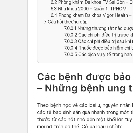
6.2
Phòng khám Đa khoa FV Sài Gòn – 
6.3
Nha khoa 2000 – Quận 1, TPHCM
6.4
Phòng khám Đa khoa Vigor Health 
7
Câu hỏi thường gặp
7.0.0.1
Những thương tật nào được 
7.0.0.2
Các chi phí điều trị trước 
7.0.0.3
Các chi phí điều trị sau kh
7.0.0.4
Thuốc được bảo hiểm chi 
7.0.0.5
Các dịch vụ y tế trong hạ
Các bệnh được bảo h
– Những bệnh ung th
Theo bệnh học về các loại u, nguyên nhân h
các tế bào sinh sản quá nhanh trong một th
thước từ các nốt nhỏ đến một khối lớn tùy 
mọi nơi trên cơ thể. Có ba loại u chính: