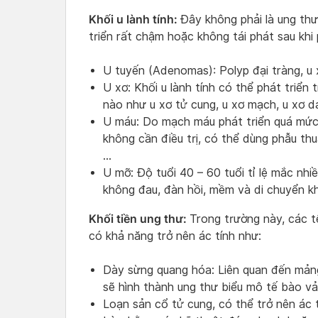
Khối u lành tính:
Đây không phải là ung thư,
triển rất chậm hoặc không tái phát sau khi 
U tuyến (Adenomas): Polyp đại tràng, u
U xơ: Khối u lành tính có thể phát triển 
nào như u xơ tử cung, u xơ mạch, u xơ d
U máu: Do mạch máu phát triển quá mức,
không cần điều trị, có thể dùng phẫu thu
…
U mỡ: Độ tuổi 40 – 60 tuổi tỉ lệ mắc nhiề
không đau, đàn hồi, mềm và di chuyển kh
Khối tiền ung thư:
Trong trường này, các t
có khả năng trở nên ác tính như:
Dày sừng quang hóa: Liên quan đến mảng
sẽ hình thành ung thư biểu mô tế bào vả
Loạn sản cổ tử cung, có thể trở nên ác 