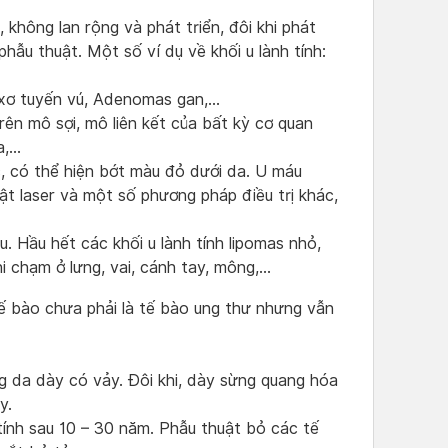
 không lan rộng và phát triển, đôi khi phát
phẫu thuật. Một số ví dụ về khối u lành tính:
 xơ tuyến vú, Adenomas gan,…
trên mô sợi, mô liên kết của bất kỳ cơ quan
a,…
 có thể hiện bớt màu đỏ dưới da. U máu
ật laser và một số phương pháp điều trị khác,
u. Hầu hết các khối u lành tính lipomas nhỏ,
i chạm ở lưng, vai, cánh tay, mông,…
ế bào chưa phải là tế bào ung thư nhưng vẫn
 da dày có vảy. Đôi khi, dày sừng quang hóa
y.
tính sau 10 – 30 năm. Phẫu thuật bỏ các tế