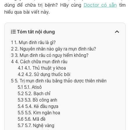
dùng để chữa trị bệnh? Hãy cùng
Doctor có sẵn
tìm
hiểu qua bài viết này.
Tóm tắt nội dung
1
1. Mụn đinh râu là gì?
2
2. Nguyên nhân nào gây ra mụn đinh râu?
3
3. Mụn đinh râu có nguy hiểm không?
4
4. Cách chữa mụn đinh râu
4.1
4.1. Thủ thuật y khoa
4.2
4.2. Sử dụng thuốc bôi
5
5. Trị mụn đinh râu bằng thảo dược thiên nhiên
5.1
5.1. Atisô
5.2
5.2. Bạch chỉ
5.3
5.3. Bồ công anh
5.4
5.4. Ké đầu ngựa
5.5
5.5. Kim ngân hoa
5.6
5.6. Mã đề
5.7
5.7. Nghệ vàng