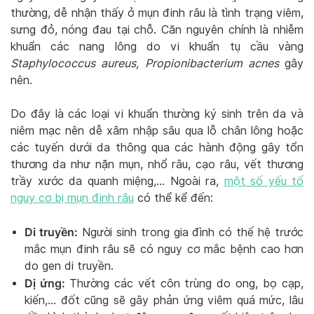
thường, dễ nhận thấy ở mụn đinh râu là tình trạng viêm,
sưng đỏ, nóng đau tại chỗ. Căn nguyên chính là nhiễm
khuẩn các nang lông do vi khuẩn tụ cầu vàng
Staphylococcus aureus, Propionibacterium acnes
gây
nên.
Do đây là các loại vi khuẩn thường ký sinh trên da và
niêm mạc nên dễ xâm nhập sâu qua lỗ chân lông hoặc
các tuyến dưới da thông qua các hành động gây tổn
thương da như nặn mụn, nhổ râu, cạo râu, vết thương
trầy xước da quanh miệng,… Ngoài ra,
một số yếu tố
nguy cơ bị mụn đinh râu
có thể kể đến:
Di truyền:
Người sinh trong gia đình có thế hệ trước
mắc mụn đinh râu sẽ có nguy cơ mắc bệnh cao hơn
do gen di truyền.
Dị ứng:
Thường các vết côn trùng do ong, bọ cạp,
kiến,… đốt cũng sẽ gây phản ứng viêm quá mức, lâu