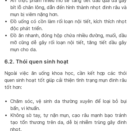
Ăn thực phẩm nhiều mỡ sẽ tăng tiết dầu qua da gây
bít lỗ chân lông, dẫn đến hình thành nhọt đinh râu và
mụn bị viêm nặng hơn.
Đồ uống có cồn làm rối loạn nội tiết, kích thích nhọt
độc phát triển.
Đồ ăn nhanh, đóng hộp chứa nhiều đường, muối, dầu
mỡ cũng dễ gây rối loạn nội tiết, tăng tiết dầu gây
mụn cho da.
6.2. Thói quen sinh hoạt
Ngoài việc ăn uống khoa học, cần kết hợp các thói
quen sinh hoạt tốt giúp cải thiện tình trạng mụn đinh râu
tốt hơn:
Chăm sóc, vệ sinh da thường xuyên để loại bỏ bụi
bẩn, vi khuẩn.
Không sờ tay, tự nặn mụn, cạo râu mạnh bạo tránh
tạo tổn thương trên da, dễ bị nhiễm trùng gây đinh
nhọt.