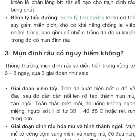
khiến lỗ chân lông bít tắt sẽ tạo cho mụn đinh râu
bùng phát.
Bệnh lý tiểu đường:
Bệnh lý tiểu đường
khiến cơ thể
suy giảm miễn dịch, khó có khả năng chống lại việc
nhiễm trùng, bao gồm cả nhiễm trùng da do vi khuẩn
trong đó có mụn đinh râu.
3. Mụn đinh râu có nguy hiểm không?
Thông thường, mụn đinh râu sẽ diễn tiến trong vòng từ
6 – 8 ngày, qua 3 giai đoạn như sau:
Giai đoạn viêm tấy:
Trên da xuất hiện nốt u đỏ và
đau, sau đó dần dần nổi lên rõ tạo thành mụn mủ,
tạo ngòi. Toàn thân mệt mỏi, ăn uống không ngon
miệng, người sốt li bì từ 39 – 40 độ C hoặc rét run
từng cơn.
Giai đoạn đinh râu hóa mủ và hình thành ngòi:
Mụn
mủ từ cứng cộm sang mềm và mưng mủ, đỡ đau hơn,