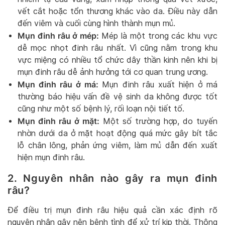
vết cắt hoặc tổn thương khác vào da. Điều này dẫn
đến viêm và cuối cùng hình thành mụn mủ.
Mụn đinh râu ở mép:
Mép là một trong các khu vực
dễ mọc nhọt đinh râu nhất. Vì cũng nằm trong khu
vực miệng có nhiều tổ chức dây thần kinh nên khi bị
mụn đinh râu dễ ảnh hưởng tới cơ quan trung ương.
Mụn đinh râu ở má:
Mụn đinh râu xuất hiện ở má
thường báo hiệu vấn đề vệ sinh da không được tốt
cũng như một số bệnh lý, rối loạn nội tiết tố.
Mụn đinh râu ở mặt:
Một số trường hợp, do tuyến
nhờn dưới da ở mặt hoạt động quá mức gây bít tắc
lỗ chân lông, phản ứng viêm, làm mủ dẫn đến xuất
hiện mụn đinh râu.
2. Nguyên nhân nào gây ra mụn đinh
râu?
Để điều trị mụn đinh râu hiệu quả cần xác định rõ
nguyên nhân gây nên bệnh tình để xử trí kịp thời. Thông