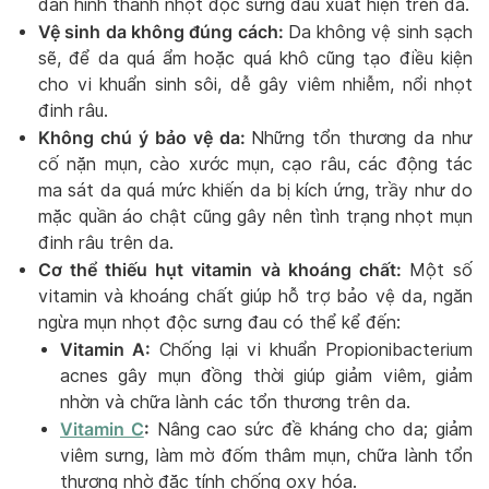
dần hình thành nhọt độc sưng đau xuất hiện trên da.
Vệ sinh da không đúng cách:
Da không vệ sinh sạch
sẽ, để da quá ẩm hoặc quá khô cũng tạo điều kiện
cho vi khuẩn sinh sôi, dễ gây viêm nhiễm, nổi nhọt
đinh râu.
Không chú ý bảo vệ da:
Những tổn thương da như
cố nặn mụn, cào xước mụn, cạo râu, các động tác
ma sát da quá mức khiến da bị kích ứng, trầy như do
mặc quần áo chật cũng gây nên tình trạng nhọt mụn
đinh râu trên da.
Cơ thể thiếu hụt vitamin và khoáng chất:
Một số
vitamin và khoáng chất giúp hỗ trợ bảo vệ da, ngăn
ngừa mụn nhọt độc sưng đau có thể kể đến:
Vitamin A:
Chống lại vi khuẩn Propionibacterium
acnes gây mụn đồng thời giúp giảm viêm, giảm
nhờn và chữa lành các tổn thương trên da.
Vitamin C
:
Nâng cao sức đề kháng cho da; giảm
viêm sưng, làm mờ đốm thâm mụn, chữa lành tổn
thương nhờ đặc tính chống oxy hóa.