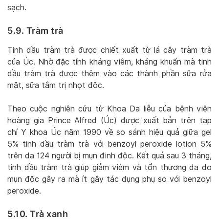
sạch.
5.9. Tràm trà
Tinh dầu tràm trà được chiết xuất từ lá cây tràm trà
của Úc. Nhờ đặc tính kháng viêm, kháng khuẩn mà tinh
dầu tràm trà được thêm vào các thành phần sữa rửa
mặt, sữa tắm trị nhọt độc.
Theo cuộc nghiên cứu từ Khoa Da liễu của bệnh viện
hoàng gia Prince Alfred (Úc) được xuất bản trên tạp
chí Y khoa Úc năm 1990 về so sánh hiệu quả giữa gel
5% tinh dầu tràm trà với benzoyl peroxide lotion 5%
trên da 124 người bị mụn đinh độc. Kết quả sau 3 tháng,
tinh dầu tràm trà giúp giảm viêm và tổn thương da do
mụn độc gây ra mà ít gây tác dụng phụ so với benzoyl
peroxide.
5.10. Trà xanh