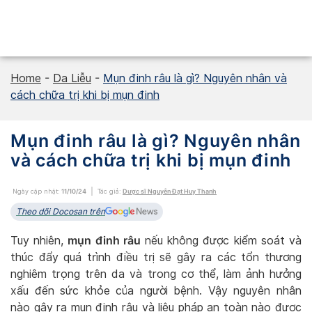
Skip
to
content
Home
-
Da Liễu
-
Mụn đinh râu là gì? Nguyên nhân và
cách chữa trị khi bị mụn đinh
Mụn đinh râu là gì? Nguyên nhân
và cách chữa trị khi bị mụn đinh
Ngày cập nhật:
11/10/24
Tác giả:
Dược sĩ Nguyễn Đạt Huy Thanh
Theo dõi Docosan trên
mụn đinh râu
Tuy nhiên,
nếu không được kiểm soát và
thúc đẩy quá trình điều trị sẽ gây ra các tổn thương
nghiêm trọng trên da và trong cơ thể, làm ảnh hưởng
xấu đến sức khỏe của người bệnh. Vậy nguyên nhân
nào gây ra mụn đinh râu và liệu pháp an toàn nào được