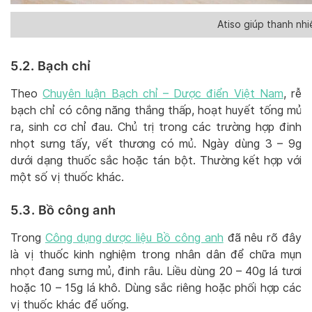
Atiso giúp thanh nh
5.2. Bạch chỉ
Theo
Chuyên luận Bạch chỉ – Dược điển Việt Nam
, rễ
bạch chỉ có công năng thắng thấp, hoạt huyết tống mủ
ra, sinh cơ chỉ đau. Chủ trị trong các trường hợp đinh
nhọt sưng tấy, vết thương có mủ. Ngày dùng 3 – 9g
dưới dạng thuốc sắc hoặc tán bột. Thường kết hợp với
một số vị thuốc khác.
5.3. Bồ công anh
Trong
Công dụng dược liệu Bồ công anh
đã nêu rõ đây
là vị thuốc kinh nghiệm trong nhân dân để chữa mụn
nhọt đang sưng mủ, đinh râu. Liều dùng 20 – 40g lá tươi
hoặc 10 – 15g lá khô. Dùng sắc riêng hoặc phối hợp các
vị thuốc khác để uống.