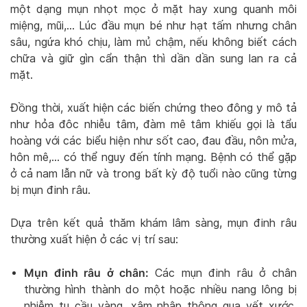
một dạng mụn nhọt mọc ở mặt hay xung quanh môi
miệng, mũi,… Lúc đầu mụn bé như hạt tấm nhưng chân
sâu, ngứa khó chịu, làm mủ chậm, nếu không biết cách
chữa và giữ gìn cẩn thận thì dần dần sung lan ra cả
mặt.
Đồng thời, xuất hiện các biến chứng theo đông y mô tả
như hỏa đôc nhiễu tâm, đàm mê tâm khiếu gọi là tẩu
hoàng với các biểu hiện như sốt cao, đau đầu, nôn mửa,
hôn mê,… có thể nguy đến tính mạng. Bệnh có thể gặp
ở cả nam lẫn nữ và trong bất kỳ độ tuổi nào cũng từng
bị mụn đinh râu.
Dựa trên kết quả thăm khám lâm sàng, mụn đinh râu
thường xuất hiện ở các vị trí sau:
Mụn đinh râu ở chân:
Các mụn đinh râu ở chân
thường hình thành do một hoặc nhiều nang lông bị
nhiễm tụ cầu vàng, xâm nhập thông qua vết xước,