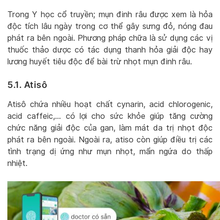
Trong Y học cổ truyền; mụn đinh râu được xem là hỏa
độc tích lâu ngày trong cơ thể gây sưng đỏ, nóng đau
phát ra bên ngoài. Phương pháp chữa là sử dụng các vị
thuốc thảo dược có tác dụng thanh hỏa giải độc hay
lương huyết tiêu độc để bài trừ nhọt mụn đinh râu.
5.1. Atisô
Atisô chứa nhiều hoạt chất cynarin, acid chlorogenic,
acid caffeic,… có lợi cho sức khỏe giúp tăng cường
chức năng giải độc của gan, làm mát da trị nhọt độc
phát ra bên ngoài. Ngoài ra, atiso còn giúp điều trị các
tình trạng dị ứng như mụn nhọt, mẩn ngứa do thấp
nhiệt.