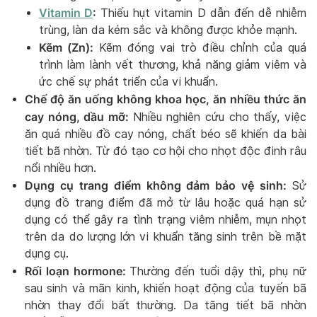
Vitamin D
:
Thiếu hụt vitamin D dẫn đến dễ nhiễm
trùng, làn da kém sắc và không được khỏe mạnh.
Kẽm (Zn):
Kẽm đóng vai trò điều chỉnh của quá
trình làm lành vết thương, khả năng giảm viêm và
ức chế sự phát triển của vi khuẩn.
Chế độ ăn uống không khoa học, ăn nhiều thức ăn
cay nóng, dầu mỡ:
Nhiều nghiên cứu cho thấy, việc
ăn quá nhiều đồ cay nóng, chất béo sẽ khiến da bài
tiết bã nhờn. Từ đó tạo cơ hội cho nhọt độc đinh râu
nổi nhiều hơn.
Dụng cụ trang điểm không đảm bảo vệ sinh:
Sử
dụng đồ trang điểm đã mở từ lâu hoặc quá hạn sử
dụng có thể gây ra tình trạng viêm nhiễm, mụn nhọt
trên da do lượng lớn vi khuẩn tăng sinh trên bề mặt
dụng cụ.
Rối loạn hormone:
Thường đến tuổi dậy thì, phụ nữ
sau sinh và mãn kinh, khiến hoạt động của tuyến bã
nhờn thay đổi bất thường. Da tăng tiết bã nhờn