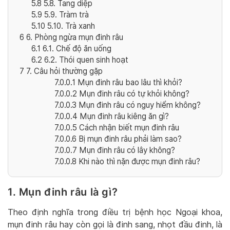
5.8
5.8. Tang diệp
5.9
5.9. Tràm trà
5.10
5.10. Trà xanh
6
6. Phòng ngừa mụn đinh râu
6.1
6.1. Chế độ ăn uống
6.2
6.2. Thói quen sinh hoạt
7
7. Câu hỏi thường gặp
7.0.0.1
Mụn đinh râu bao lâu thì khỏi?
7.0.0.2
Mụn đinh râu có tự khỏi không?
7.0.0.3
Mụn đinh râu có nguy hiểm không?
7.0.0.4
Mụn đinh râu kiêng ăn gì?
7.0.0.5
Cách nhận biết mụn đinh râu
7.0.0.6
Bị mụn đinh râu phải làm sao?
7.0.0.7
Mụn đinh râu có lây không?
7.0.0.8
Khi nào thì nặn được mụn đinh râu?
1. Mụn đinh râu là gì?
Theo định nghĩa trong điều trị bệnh học Ngoại khoa,
mụn đinh râu hay còn gọi là đinh sang, nhọt đầu đinh, là