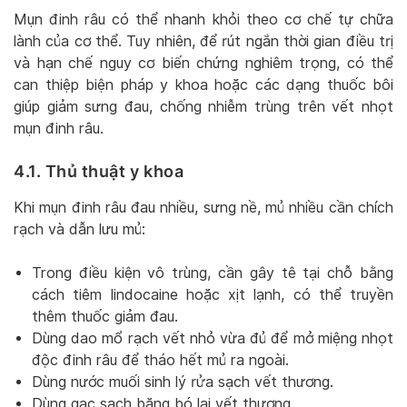
Mụn đinh râu có thể nhanh khỏi theo cơ chế tự chữa
lành của cơ thể. Tuy nhiên, để rút ngắn thời gian điều trị
và hạn chế nguy cơ biến chứng nghiêm trọng, có thể
can thiệp biện pháp y khoa hoặc các dạng thuốc bôi
giúp giảm sưng đau, chống nhiễm trùng trên vết nhọt
mụn đinh râu.
4.1. Thủ thuật y khoa
Khi mụn đinh râu đau nhiều, sưng nề, mủ nhiều cần chích
rạch và dẫn lưu mủ:
Trong điều kiện vô trùng, cần gây tê tại chỗ bằng
cách tiêm lindocaine hoặc xịt lạnh, có thể truyền
thêm thuốc giảm đau.
Dùng dao mổ rạch vết nhỏ vừa đủ để mở miệng nhọt
độc đinh râu để tháo hết mủ ra ngoài.
Dùng nước muối sinh lý rửa sạch vết thương.
Dùng gạc sạch băng bó lại vết thương.