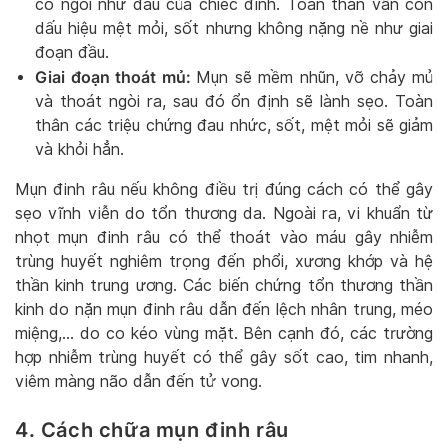
có ngòi như đầu của chiếc đinh. Toàn thân vẫn còn
dấu hiệu mệt mỏi, sốt nhưng không nặng nề như giai
đoạn đầu.
Giai đoạn thoát mủ:
Mụn sẽ mềm nhũn, vỡ chảy mủ
và thoát ngòi ra, sau đó ổn định sẽ lành sẹo. Toàn
thân các triệu chứng đau nhức, sốt, mệt mỏi sẽ giảm
và khỏi hẳn.
Mụn đinh râu nếu không điều trị đúng cách có thể gây
sẹo vĩnh viễn do tổn thương da. Ngoài ra, vi khuẩn từ
nhọt mụn đinh râu có thể thoát vào máu gây nhiễm
trùng huyết nghiêm trọng đến phổi, xương khớp và hệ
thần kinh trung ương. Các biến chứng tổn thương thần
kinh do nặn mụn đinh râu dẫn đến lệch nhân trung, méo
miệng,… do co kéo vùng mặt. Bên cạnh đó, các trường
hợp nhiễm trùng huyết có thể gây sốt cao, tim nhanh,
viêm màng não dẫn đến tử vong.
4. Cách chữa mụn đinh râu