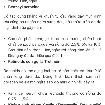
thuốc 1 lần/ngày.
Benzoyl peroxide
Có tác dụng kháng vi khuẩn tụ cầu vàng gây mụn đinh
râu cũng như ngăn ngừa sưng đau, dầu thừa trên da do
mụn đinh râu gây nên.
Các sản phẩm kem, gel thoa mụn thường chứa hoạt
chất benzoyl peroxide với nồng độ 2,5%; 5% và 10%.
Ban đầu nên thoa 1 lần/ngày rồi nâng dần lên 2 – 3
lần/ngày để đạt hiệu quả điều trị.
Retinoids còn gọi là Tretinoin
Retinoids có tác dụng loại bỏ tế bào chết và dầu từ lỗ
chân lông dưới da. Đồng thời, kích thích sản sinh
collagen và elastin ngừa sẹo do mụn đinh râu gây ra.
Kem, gel, serum chứa retinoids thường có nồng độ
0,25 – 1,5%.
Kháng sinh nhóm Cyclin (Tetracyclin, Doxycyclin)