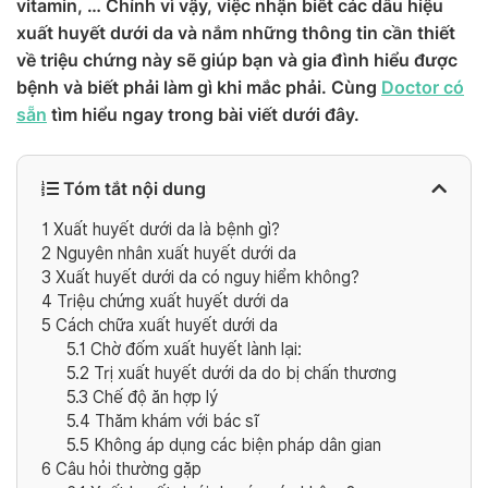
vitamin, … Chính vì vậy, việc nhận biết các dấu hiệu
xuất huyết dưới da và nắm những thông tin cần thiết
về triệu chứng này sẽ giúp bạn và gia đình hiểu được
bệnh và biết phải làm gì khi mắc phải. Cùng
Doctor có
sẵn
tìm hiểu ngay trong bài viết dưới đây.
Tóm tắt nội dung
1
Xuất huyết dưới da là bệnh gì?
2
Nguyên nhân xuất huyết dưới da
3
Xuất huyết dưới da có nguy hiểm không?
4
Triệu chứng xuất huyết dưới da
5
Cách chữa xuất huyết dưới da
5.1
Chờ đốm xuất huyết lành lại:
5.2
Trị xuất huyết dưới da do bị chấn thương
5.3
Chế độ ăn hợp lý
5.4
Thăm khám với bác sĩ
5.5
Không áp dụng các biện pháp dân gian
6
Câu hỏi thường gặp