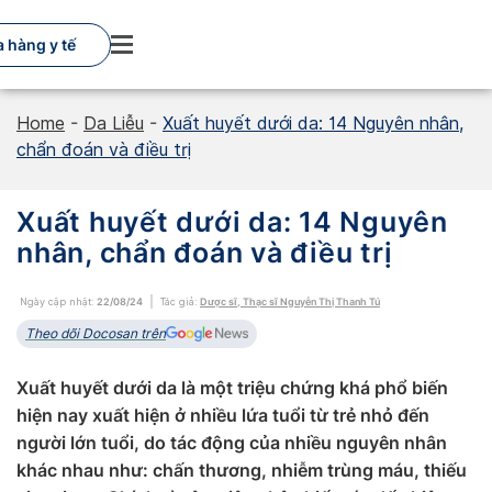
Skip
to
 hàng y tế
content
Home
-
Da Liễu
-
Xuất huyết dưới da: 14 Nguyên nhân,
chẩn đoán và điều trị
Xuất huyết dưới da: 14 Nguyên
nhân, chẩn đoán và điều trị
Ngày cập nhật:
22/08/24
Tác giả:
Dược sĩ, Thạc sĩ Nguyễn Thị Thanh Tú
Theo dõi Docosan trên
Xuất huyết dưới da là một triệu chứng khá phổ biến
hiện nay xuất hiện ở nhiều lứa tuổi từ trẻ nhỏ đến
người lớn tuổi, do tác động của nhiều nguyên nhân
khác nhau như: chấn thương, nhiễm trùng máu, thiếu