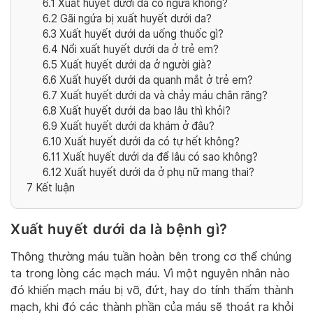
6.1
Xuất huyết dưới da có ngứa không?
6.2
Gãi ngứa bị xuất huyết dưới da?
6.3
Xuất huyết dưới da uống thuốc gì?
6.4
Nổi xuất huyết dưới da ở trẻ em?
6.5
Xuất huyết dưới da ở người già?
6.6
Xuất huyết dưới da quanh mắt ở trẻ em?
6.7
Xuất huyết dưới da và chảy máu chân răng?
6.8
Xuất huyết dưới da bao lâu thì khỏi?
6.9
Xuất huyết dưới da khám ở đâu?
6.10
Xuất huyết dưới da có tự hết không?
6.11
Xuất huyết dưới da để lâu có sao không?
6.12
Xuất huyết dưới da ở phụ nữ mang thai?
7
Kết luận
Xuất huyết dưới da là bệnh gì?
Thông thường máu tuần hoàn bên trong cơ thể chúng
ta trong lòng các mạch máu. Vì một nguyên nhân nào
đó khiến mạch máu bị vỡ, đứt, hay do tính thấm thành
mạch, khi đó các thành phần của máu sẽ thoát ra khỏi