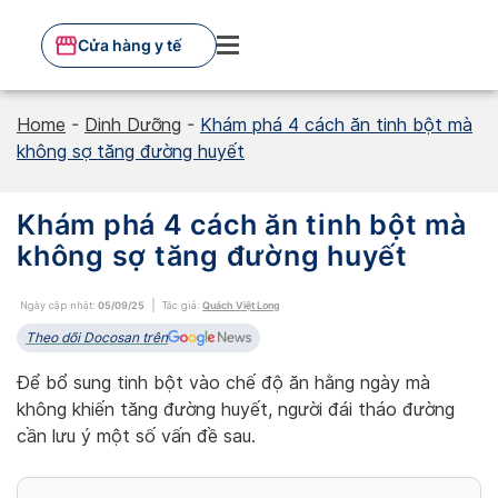
Skip
to
Cửa hàng y tế
content
Home
-
Dinh Dưỡng
-
Khám phá 4 cách ăn tinh bột mà
không sợ tăng đường huyết
Khám phá 4 cách ăn tinh bột mà
không sợ tăng đường huyết
Ngày cập nhật:
05/09/25
Tác giả:
Quách Việt Long
Theo dõi Docosan trên
Để bổ sung tinh bột vào chế độ ăn hằng ngày mà
không khiến tăng đường huyết, người đái tháo đường
cần lưu ý một số vấn đề sau.