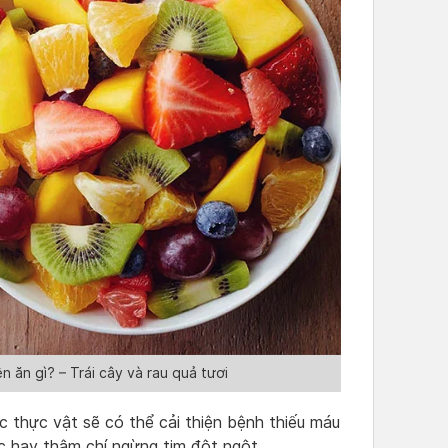
 ăn gì? – Trái cây và rau quả tươi
c thực vật sẽ có thể cải thiện bệnh thiếu máu
c hay thậm chí ngừng tim đột ngột.