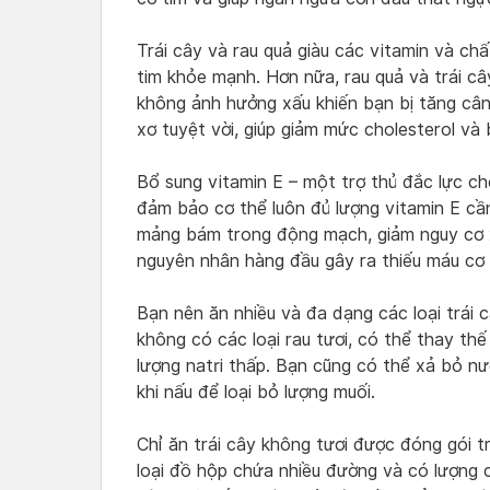
Trái cây và rau quả giàu các vitamin và chấ
tim khỏe mạnh. Hơn nữa, rau quả và trái câ
không ảnh hưởng xấu khiến bạn bị tăng cân
xơ tuyệt vời, giúp giảm mức cholesterol và
Bổ sung vitamin E – một trợ thủ đắc lực ch
đảm bảo cơ thể luôn đủ lượng vitamin E cần
mảng bám trong động mạch, giảm nguy cơ 
nguyên nhân hàng đầu gây ra thiếu máu cơ 
Bạn nên ăn nhiều và đa dạng các loại trái 
không có các loại rau tươi, có thể thay th
lượng natri thấp. Bạn cũng có thể xả bỏ n
khi nấu để loại bỏ lượng muối.
Chỉ ăn trái cây không tươi được đóng gói 
loại đồ hộp chứa nhiều đường và có lượng 