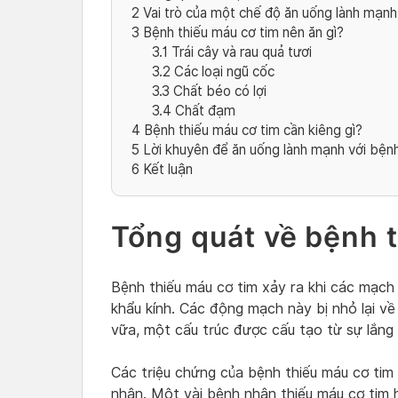
2
Vai trò của một chế độ ăn uống lành mạnh
3
Bệnh thiếu máu cơ tim nên ăn gì?
3.1
Trái cây và rau quả tươi
3.2
Các loại ngũ cốc
3.3
Chất béo có lợi
3.4
Chất đạm
4
Bệnh thiếu máu cơ tim cần kiêng gì?
5
Lời khuyên để ăn uống lành mạnh với bệnh
6
Kết luận
Tổng quát về bệnh 
Bệnh thiếu máu cơ tim xảy ra khi các mạch 
khẩu kính. Các động mạch này bị nhỏ lại về 
vữa, một cấu trúc được cấu tạo từ sự lắng
Các triệu chứng của bệnh thiếu máu cơ tim
nhân. Một vài bệnh nhân thiếu máu cơ tim 