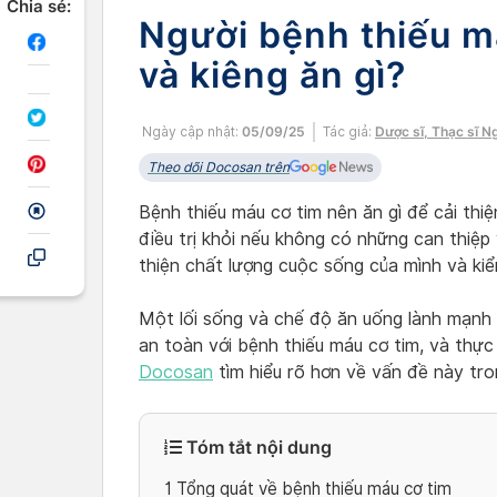
Chia sẻ:
Người bệnh thiếu má
và kiêng ăn gì?
Ngày cập nhật:
05/09/25
Tác giả:
Dược sĩ, Thạc sĩ N
Theo dõi Docosan trên
Bệnh thiếu máu cơ tim nên ăn gì để cải thi
điều trị khỏi nếu không có những can thiệp 
thiện chất lượng cuộc sống của mình và kiể
Một lối sống và chế độ ăn uống lành mạnh l
an toàn với bệnh thiếu máu cơ tim, và thự
Docosan
tìm hiểu rõ hơn về vấn đề này tro
Tóm tắt nội dung
1
Tổng quát về bệnh thiếu máu cơ tim