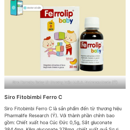
Siro Ferrolip Baby từ thương hiệu U.G.A. Nutraceuticals (Ý)
Siro Fitobimbi Ferro C
Siro Fitobimbi Ferro C là sản phẩm đến từ thương hiệu
Pharmalife Research (Ý). Với thành phần chính bao
gồm: Chiết xuất hoa Cúc Đức 0,5g, Sắt gluconate
384,4mg, Kẽm gluconate 378mg, chiết xuất quả Sơ ri