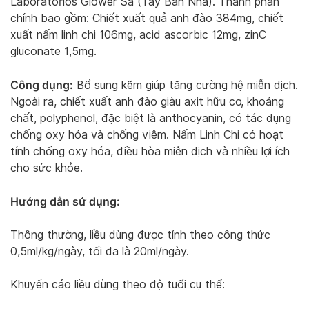
Laboratorios Glower Sa (Tây Ban Nha). Thành phần
chính bao gồm: Chiết xuất quả anh đào 384mg, chiết
xuất nấm linh chi 106mg, acid ascorbic 12mg, zinC
gluconate 1,5mg.
Công dụng:
Bổ sung kẽm giúp tăng cường hệ miễn dịch.
Ngoài ra, chiết xuất anh đào giàu axit hữu cơ, khoáng
chất, polyphenol, đặc biệt là anthocyanin, có tác dụng
chống oxy hóa và chống viêm. Nấm Linh Chi có hoạt
tính chống oxy hóa, điều hòa miễn dịch và nhiều lợi ích
cho sức khỏe.
Hướng dẫn sử dụng:
Thông thường, liều dùng được tính theo công thức
0,5ml/kg/ngày, tối đa là 20ml/ngày.
Khuyến cáo liều dùng theo độ tuổi cụ thể: