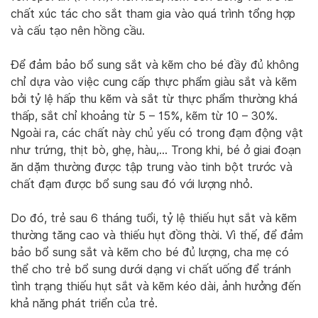
chất xúc tác cho sắt tham gia vào quá trình tổng hợp
và cấu tạo nên hồng cầu.
Để đảm bảo bổ sung sắt và kẽm cho bé đầy đủ không
chỉ dựa vào việc cung cấp thực phẩm giàu sắt và kẽm
bởi tỷ lệ hấp thu kẽm và sắt từ thực phẩm thường khá
thấp, sắt chỉ khoảng từ 5 – 15%, kẽm từ 10 – 30%.
Ngoài ra, các chất này chủ yếu có trong đạm động vật
như trứng, thịt bò, ghẹ, hàu,… Trong khi, bé ở giai đoạn
ăn dặm thường được tập trung vào tinh bột trước và
chất đạm được bổ sung sau đó với lượng nhỏ.
Do đó, trẻ sau 6 tháng tuổi, tỷ lệ thiếu hụt sắt và kẽm
thường tăng cao và thiếu hụt đồng thời. Vì thế, để đảm
bảo bổ sung sắt và kẽm cho bé đủ lượng, cha mẹ có
thể cho trẻ bổ sung dưới dạng vi chất uống để tránh
tình trạng thiếu hụt sắt và kẽm kéo dài, ảnh hưởng đến
khả năng phát triển của trẻ.