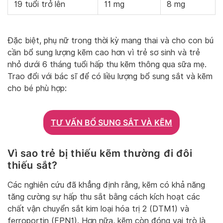
19 tuổi trở lên
11 mg
8 mg
Đặc biệt, phụ nữ trong thời kỳ mang thai và cho con bú
cần bổ sung lượng kẽm cao hơn vì trẻ sơ sinh và trẻ
nhỏ dưới 6 tháng tuổi hấp thu kẽm thông qua sữa mẹ.
Trao đổi với bác sĩ để có liều lượng bổ sung sắt và kẽm
cho bé phù hợp:
TƯ VẤN BỔ SUNG SẮT VÀ KẼM
Vì sao trẻ bị thiếu kẽm thường đi đôi
thiếu sắt?
Các nghiên cứu đã khẳng định rằng, kẽm có khả năng
tăng cường sự hấp thu sắt bằng cách kích hoạt các
chất vận chuyển sắt kim loại hóa trị 2 (DTM1) và
ferroportin (FPN1). Hơn nữa, kẽm còn đóng vai trò là