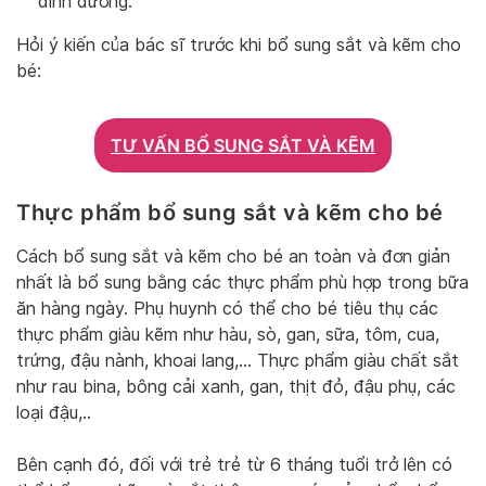
dinh dưỡng.
Hỏi ý kiến của bác sĩ trước khi bổ sung sắt và kẽm cho
bé:
TƯ VẤN BỔ SUNG SẮT VÀ KẼM
Thực phẩm bổ sung sắt và kẽm cho bé
Cách bổ sung sắt và kẽm cho bé an toàn và đơn giản
nhất là bổ sung bằng các thực phẩm phù hợp trong bữa
ăn hàng ngày. Phụ huynh có thể cho bé tiêu thụ các
thực phẩm giàu kẽm như hàu, sò, gan, sữa, tôm, cua,
trứng, đậu nành, khoai lang,… Thực phẩm giàu chất sắt
như rau bina, bông cải xanh, gan, thịt đỏ, đậu phụ, các
loại đậu,..
Bên cạnh đó, đối với trẻ trẻ từ 6 tháng tuổi trở lên có