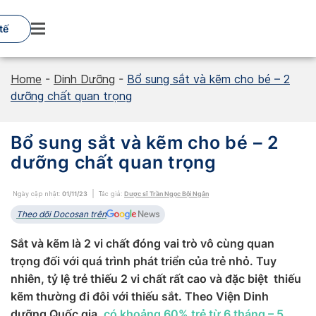
Skip
to
tế
content
Home
-
Dinh Dưỡng
-
Bổ sung sắt và kẽm cho bé – 2
dưỡng chất quan trọng
Bổ sung sắt và kẽm cho bé – 2
dưỡng chất quan trọng
Ngày cập nhật:
01/11/23
Tác giả:
Dược sĩ Trần Ngọc Bội Ngân
Theo dõi Docosan trên
Sắt và kẽm là 2 vi chất đóng vai trò vô cùng quan
trọng đối với quá trình phát triển của trẻ nhỏ. Tuy
nhiên, tỷ lệ trẻ thiếu 2 vi chất rất cao và đặc biệt thiếu
kẽm thường đi đôi với thiếu sắt. Theo Viện Dinh
dưỡng Quốc gia,
có khoảng 60% trẻ từ 6 tháng – 5