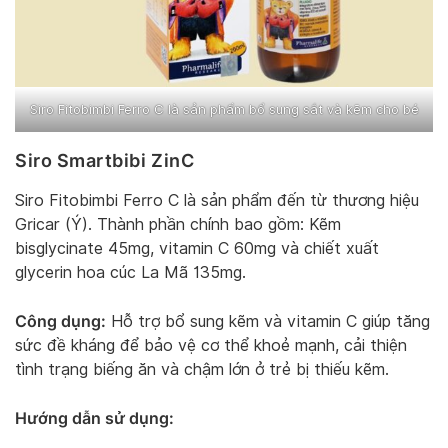
Siro Fitobimbi Ferro C là sản phẩm bổ sung sắt và kẽm cho bé
Siro Smartbibi ZinC
Siro Fitobimbi Ferro C là sản phẩm đến từ thương hiệu
Gricar (Ý). Thành phần chính bao gồm: Kẽm
bisglycinate 45mg, vitamin C 60mg và chiết xuất
glycerin hoa cúc La Mã 135mg.
Công dụng:
Hỗ trợ bổ sung kẽm và vitamin C giúp tăng
sức đề kháng để bảo vệ cơ thể khoẻ mạnh, cải thiện
tình trạng biếng ăn và chậm lớn ở trẻ bị thiếu kẽm.
Hướng dẫn sử dụng: