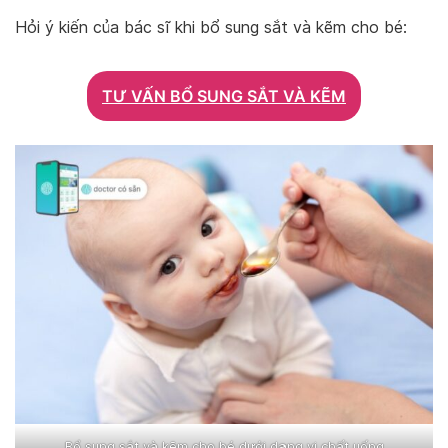
Hỏi ý kiến của bác sĩ khi bổ sung sắt và kẽm cho bé:
TƯ VẤN BỔ SUNG SẮT VÀ KẼM
Bổ sung sắt và kẽm cho bé dưới dạng vi chất uống