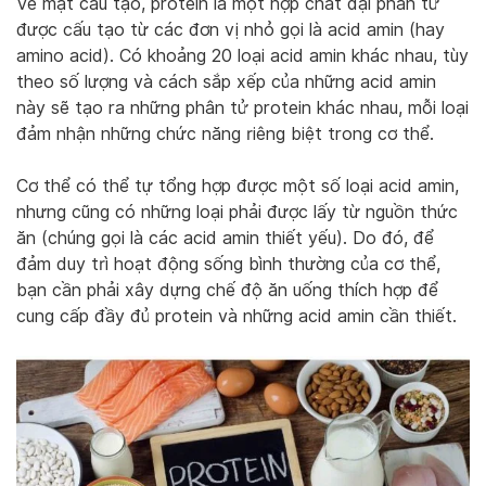
Về mặt cấu tạo, protein là một hợp chất đại phân tử
được cấu tạo từ các đơn vị nhỏ gọi là acid amin (hay
amino acid). Có khoảng 20 loại acid amin khác nhau, tùy
theo số lượng và cách sắp xếp của những acid amin
này sẽ tạo ra những phân tử protein khác nhau, mỗi loại
đảm nhận những chức năng riêng biệt trong cơ thể.
Cơ thể có thể tự tổng hợp được một số loại acid amin,
nhưng cũng có những loại phải được lấy từ nguồn thức
ăn (chúng gọi là các acid amin thiết yếu). Do đó, để
đảm duy trì hoạt động sống bình thường của cơ thể,
bạn cần phải xây dựng chế độ ăn uống thích hợp để
cung cấp đầy đủ protein và những acid amin cần thiết.