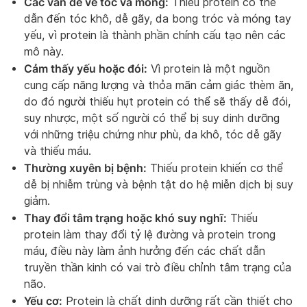
Các vấn đề về tóc và móng:
Thiếu protein có thể
dẫn đến tóc khô, dễ gãy, da bong tróc và móng tay
yếu, vì protein là thành phần chính cấu tạo nên các
mô này.
Cảm thấy yếu hoặc đói:
Vì protein là một nguồn
cung cấp năng lượng và thỏa mãn cảm giác thèm ăn,
do đó người thiếu hụt protein có thể sẽ thấy dễ đói,
suy nhược, một số người có thể bị suy dinh dưỡng
với những triệu chứng như phù, da khô, tóc dễ gãy
và thiếu máu.
Thường xuyên bị bệnh:
Thiếu protein khiến cơ thể
dễ bị nhiễm trùng và bệnh tật do hệ miễn dịch bị suy
giảm.
Thay đổi tâm trạng hoặc khó suy nghĩ:
Thiếu
protein làm thay đổi tỷ lệ đường và protein trong
máu, điều này làm ảnh hưởng đến các chất dẫn
truyền thần kinh có vai trò điều chỉnh tâm trạng của
não.
Yếu cơ:
Protein là chất dinh dưỡng rất cần thiết cho