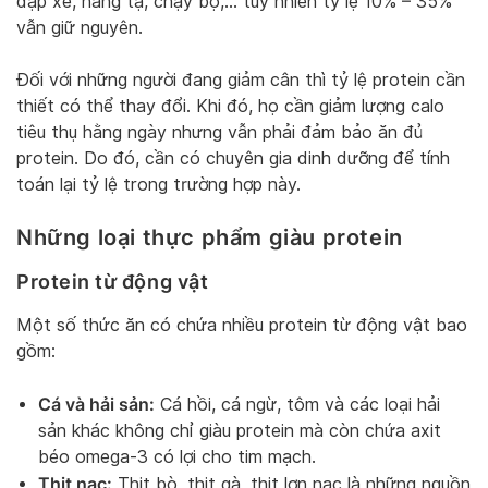
đạp xe, nâng tạ, chạy bộ,… tuy nhiên tỷ lệ 10% – 35%
vẫn giữ nguyên.
Đối với những người đang giảm cân thì tỷ lệ protein cần
thiết có thể thay đổi. Khi đó, họ cần giảm lượng calo
tiêu thụ hằng ngày nhưng vẫn phải đảm bảo ăn đủ
protein. Do đó, cần có chuyên gia dinh dưỡng để tính
toán lại tỷ lệ trong trường hợp này.
Những loại thực phẩm giàu protein
Protein từ động vật
Một số thức ăn có chứa nhiều protein từ động vật bao
gồm:
Cá và hải sản:
Cá hồi, cá ngừ, tôm và các loại hải
sản khác không chỉ giàu protein mà còn chứa axit
béo omega-3 có lợi cho tim mạch.
Thịt nạc:
Thịt bò, thịt gà, thịt lợn nạc là những nguồn