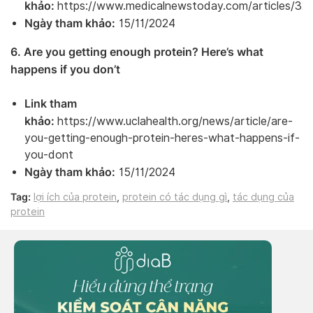
khảo:
https://www.medicalnewstoday.com/articles/32
Ngày tham khảo:
15/11/2024
6. Are you getting enough protein? Here’s what
happens if you don’t
Link tham
khảo:
https://www.uclahealth.org/news/article/are-
you-getting-enough-protein-heres-what-happens-if-
you-dont
Ngày tham khảo:
15/11/2024
Tag:
lợi ích của protein
,
protein có tác dụng gì
,
tác dụng của
protein