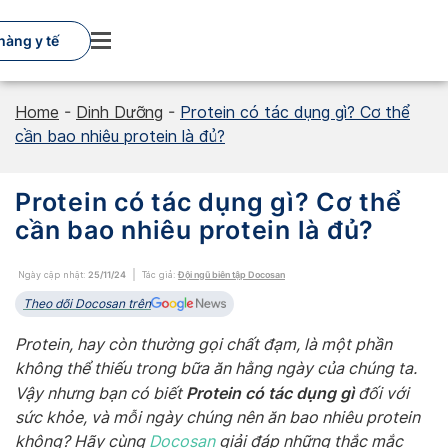
Skip
to
hàng y tế
content
Home
-
Dinh Dưỡng
-
Protein có tác dụng gì? Cơ thể
cần bao nhiêu protein là đủ?
Protein có tác dụng gì? Cơ thể
cần bao nhiêu protein là đủ?
Ngày cập nhật:
25/11/24
Tác giả:
Đội ngũ biên tập Docosan
Theo dõi Docosan trên
Protein, hay còn thường gọi chất đạm, là một phần
không thể thiếu trong bữa ăn hằng ngày của chúng ta.
Protein có tác dụng gì
Vậy nhưng bạn có biết
đối với
sức khỏe, và mỗi ngày chúng nên ăn bao nhiêu protein
không? Hãy cùng
Docosan
giải đáp những thắc mắc