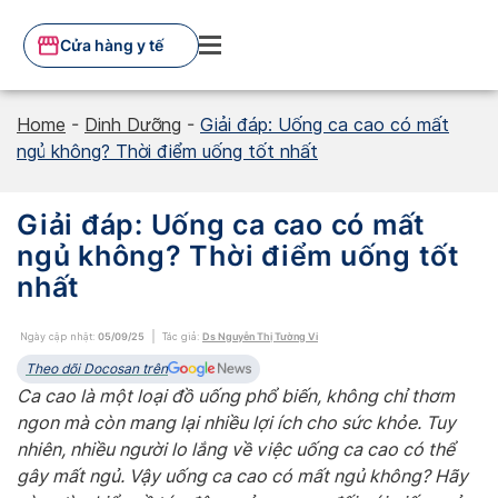
Skip
to
Cửa hàng y tế
content
Home
-
Dinh Dưỡng
-
Giải đáp: Uống ca cao có mất
ngủ không? Thời điểm uống tốt nhất
Giải đáp: Uống ca cao có mất
ngủ không? Thời điểm uống tốt
nhất
Ngày cập nhật:
05/09/25
Tác giả:
Ds Nguyễn Thị Tường Vi
Theo dõi Docosan trên
Ca cao là một loại đồ uống phổ biến, không chỉ thơm
ngon mà còn mang lại nhiều lợi ích cho sức khỏe. Tuy
nhiên, nhiều người lo lắng về việc uống ca cao có thể
gây mất ngủ. Vậy uống ca cao có mất ngủ không? Hãy