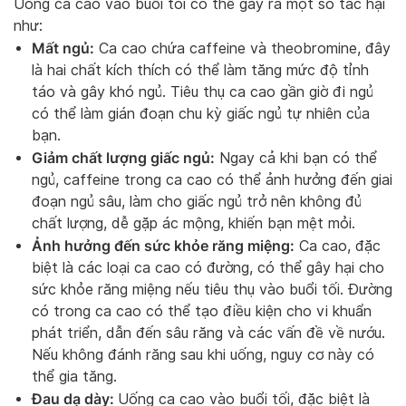
Uống ca cao vào buổi tối có thể gây ra một số tác hại
như:
Mất ngủ:
Ca cao chứa caffeine và theobromine, đây
là hai chất kích thích có thể làm tăng mức độ tỉnh
táo và gây khó ngủ. Tiêu thụ ca cao gần giờ đi ngủ
có thể làm gián đoạn chu kỳ giấc ngủ tự nhiên của
bạn.
Giảm chất lượng giấc ngủ:
Ngay cả khi bạn có thể
ngủ, caffeine trong ca cao có thể ảnh hưởng đến giai
đoạn ngủ sâu, làm cho giấc ngủ trở nên không đủ
chất lượng, dễ gặp ác mộng, khiến bạn mệt mỏi.
Ảnh hưởng đến sức khỏe răng miệng:
Ca cao, đặc
biệt là các loại ca cao có đường, có thể gây hại cho
sức khỏe răng miệng nếu tiêu thụ vào buổi tối. Đường
có trong ca cao có thể tạo điều kiện cho vi khuẩn
phát triển, dẫn đến sâu răng và các vấn đề về nướu.
Nếu không đánh răng sau khi uống, nguy cơ này có
thể gia tăng.
Đau dạ dày:
Uống ca cao vào buổi tối, đặc biệt là