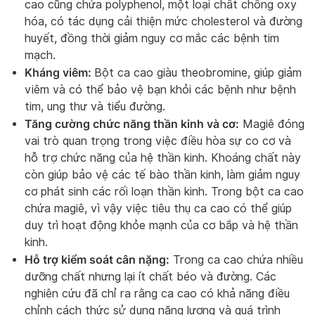
cao cũng chứa polyphenol, một loại chất chống oxy
hóa, có tác dụng cải thiện mức cholesterol và đường
huyết, đồng thời giảm nguy cơ mắc các bệnh tim
mạch.
Kháng viêm:
Bột ca cao giàu theobromine, giúp giảm
viêm và có thể bảo vệ bạn khỏi các bệnh như bệnh
tim, ung thư và tiểu đường.
Tăng cường chức năng thần kinh và cơ:
Magiê đóng
vai trò quan trọng trong việc điều hòa sự co cơ và
hỗ trợ chức năng của hệ thần kinh. Khoáng chất này
còn giúp bảo vệ các tế bào thần kinh, làm giảm nguy
cơ phát sinh các rối loạn thần kinh. Trong bột ca cao
chứa magiê, vì vậy việc tiêu thụ ca cao có thể giúp
duy trì hoạt động khỏe mạnh của cơ bắp và hệ thần
kinh.
Hỗ trợ kiểm soát cân nặng:
Trong ca cao chứa nhiều
dưỡng chất nhưng lại ít chất béo và đường. Các
nghiên cứu đã chỉ ra rằng ca cao có khả năng điều
chỉnh cách thức sử dụng năng lượng và quá trình