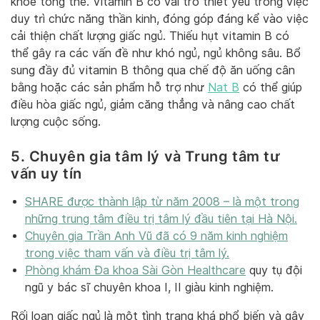
khỏe tổng thể. Vitamin B có vai trò thiết yếu trong việc
duy trì chức năng thần kinh, đóng góp đáng kể vào việc
cải thiện chất lượng giấc ngủ. Thiếu hụt vitamin B có
thể gây ra các vấn đề như khó ngủ, ngủ không sâu. Bổ
sung đầy đủ vitamin B thông qua chế độ ăn uống cân
bằng hoặc các sản phẩm hỗ trợ như
Nat B
có thể giúp
điều hòa giấc ngủ, giảm căng thẳng và nâng cao chất
lượng cuộc sống.
5. Chuyên gia tâm lý và Trung tâm tư
vấn uy tín
SHARE được thành lập từ năm 2008 – là một trong
những trung tâm điều trị tâm lý đầu tiên tại Hà Nội.
Chuyên gia Trần Anh Vũ đã có 9 năm kinh nghiệm
trong việc tham vấn và điều trị tâm lý.
Phòng khám Đa khoa Sài Gòn Healthcare
quy tụ đội
ngũ y bác sĩ chuyên khoa I, II giàu kinh nghiệm.
Rối loạn giấc ngủ là một tình trạng khá phổ biến và gây