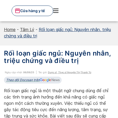
Skip
to
Cửa hàng y tế
content
Home
-
Tâm Lý
-
Rối loạn giấc ngủ: Nguyên nhân, triệu
chứng và điều trị
Rối loạn giấc ngủ: Nguyên nhân,
triệu chứng và điều trị
Ngày cập nhật:
06/09/25
Tác giả:
Dược sĩ, Thạc sĩ Nguyễn Thị Thanh Tú
Theo dõi Docosan trên
Rối loạn giấc ngủ là một thuật ngữ chung dùng để chỉ
các tình trạng ảnh hưởng đến khả năng có giấc ngủ
ngon một cách thường xuyên. Việc thiếu ngủ có thể
gây tác động tiêu cực đến năng lượng, tâm trạng, sự
tập trung và sức khỏe. Bài viết sau đây sẽ cung cấp