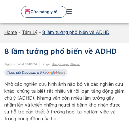
Skip
to
Cửa hàng y tế
content
Home
-
Tâm Lý
-
8 lầm tưởng phổ biến về ADHD
8 lầm tưởng phổ biến về ADHD
Ngày cập nhật:
18/06/24
Tác giả:
Harry Nguyen, Pharm.
Theo dõi Docosan trên
Nhờ các nghiên cứu hình ảnh não bộ và các nghiên cứu
khác, chúng ta biết rất nhiều về rối loạn tăng động giảm
chú ý (ADHD). Nhưng vẫn còn nhiều lầm tưởng gây
nhầm lẫn và khiến những người bị bệnh khó nhận được
sự hỗ trợ cần thiết ở trường học, tại nơi làm việc và
trong cộng đồng của họ.