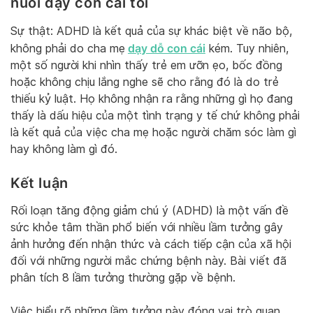
nuôi dạy con cái tồi
Sự thật: ADHD là kết quả của sự khác biệt về não bộ,
dạy dỗ con cái
không phải do cha mẹ
kém. Tuy nhiên,
một số người khi nhìn thấy trẻ em ưỡn ẹo, bốc đồng
hoặc không chịu lắng nghe sẽ cho rằng đó là do trẻ
thiếu kỷ luật. Họ không nhận ra rằng những gì họ đang
thấy là dấu hiệu của một tình trạng y tế chứ không phải
là kết quả của việc cha mẹ hoặc người chăm sóc làm gì
hay không làm gì đó.
Kết luận
Rối loạn tăng động giảm chú ý (ADHD) là một vấn đề
sức khỏe tâm thần phổ biến với nhiều lầm tưởng gây
ảnh hưởng đến nhận thức và cách tiếp cận của xã hội
đối với những người mắc chứng bệnh này. Bài viết đã
phân tích 8 lầm tưởng thường gặp về bệnh.
Việc hiểu rõ những lầm tưởng này đóng vai trò quan