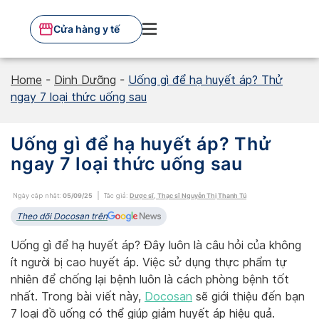
Skip
to
Cửa hàng y tế
content
Home
-
Dinh Dưỡng
-
Uống gì để hạ huyết áp? Thử
ngay 7 loại thức uống sau
Uống gì để hạ huyết áp? Thử
ngay 7 loại thức uống sau
Ngày cập nhật:
05/09/25
Tác giả:
Dược sĩ, Thạc sĩ Nguyễn Thị Thanh Tú
Theo dõi Docosan trên
Uống gì để hạ huyết áp? Đây luôn là câu hỏi của không
ít người bị cao huyết áp. Việc sử dụng thực phẩm tự
nhiên để chống lại bệnh luôn là cách phòng bệnh tốt
nhất. Trong bài viết này,
Docosan
sẽ giới thiệu đến bạn
7 loại đồ uống có thể giúp giảm huyết áp hiệu quả.