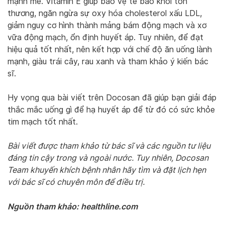
mạnh mẽ. Vitamin E giúp bảo vệ tế bào khỏi tổn
thương, ngăn ngừa sự oxy hóa cholesterol xấu LDL,
giảm nguy cơ hình thành mảng bám động mạch và xơ
vữa động mạch, ổn định huyết áp. Tuy nhiên, để đạt
hiệu quả tốt nhất, nên kết hợp với chế độ ăn uống lành
mạnh, giàu trái cây, rau xanh và tham khảo ý kiến bác
sĩ.
Hy vọng qua bài viết trên Docosan đã giúp bạn giải đáp
thắc mắc uống gì để hạ huyết áp để từ đó có sức khỏe
tim mạch tốt nhất.
Bài viết được tham khảo từ bác sĩ và các nguồn tư liệu
đáng tin cậy trong và ngoài nước. Tuy nhiên, Docosan
Team khuyến khích bệnh nhân hãy tìm và đặt lịch hẹn
với bác sĩ có chuyên môn để điều trị.
Nguồn tham khảo: healthline.com