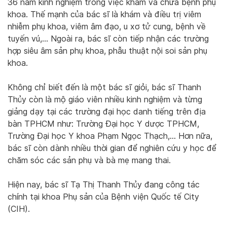
36 năm kinh nghiệm trong việc khám và chữa bệnh phụ
khoa. Thế mạnh của bác sĩ là khám và điều trị viêm
nhiễm phụ khoa, viêm âm đạo, u xơ tử cung, bệnh về
tuyến vú,… Ngoài ra, bác sĩ còn tiếp nhận các trường
hợp siêu âm sản phụ khoa, phẫu thuật nội soi sản phụ
khoa.
Không chỉ biết đến là một bác sĩ giỏi, bác sĩ Thanh
Thủy còn là mộ giáo viên nhiều kinh nghiệm và từng
giảng dạy tại các trường đại học danh tiếng trên địa
bàn TPHCM như: Trường Đại học Y dược TPHCM,
Trường Đại học Y khoa Phạm Ngọc Thạch,… Hơn nữa,
bác sĩ còn dành nhiều thời gian để nghiên cứu y học để
chăm sóc các sản phụ và bà mẹ mang thai.
Hiện nay, bác sĩ Tạ Thị Thanh Thủy đang công tác
chính tại khoa Phụ sản của Bệnh viện Quốc tế City
(CIH).