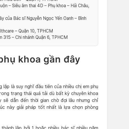
ộn – Siêu âm thai 4D – Phụ khoa – Hải Châu,
ây của Bác sĩ Nguyễn Ngọc Yến Oanh – Bình
althcare – Quận 10, TPHCM
ản 315 – Chi nhánh Quận 6, TPHCM
phụ khoa gần đây
 lập là suy nghĩ đầu tiên của nhiều chị em phụ
trong trạng thái quá tải dù bất kỳ chuyên khoa
y sẽ dẫn đến thời gian chờ đợi lâu nhưng chỉ
úc này giải pháp tốt nhất là lựa chọn phòng
thành lập bởi 1 hoặc nhiều bác sĩ nhiều năm