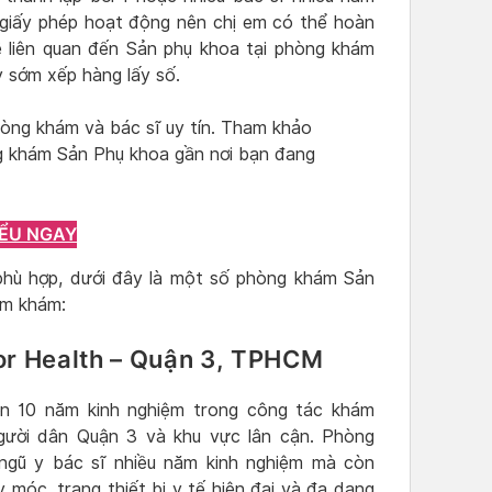
 giấy phép hoạt động nên chị em có thể hoàn
ề liên quan đến Sản phụ khoa tại phòng khám
y sớm xếp hàng lấy số.
òng khám và bác sĩ uy tín. Tham khảo
g khám Sản Phụ khoa gần nơi bạn đang
IỂU NGAY
phù hợp, dưới đây là một số phòng khám Sản
hăm khám:
or Health – Quận 3, TPHCM
n 10 năm kinh nghiệm trong công tác khám
gười dân Quận 3 và khu vực lân cận. Phòng
ngũ y bác sĩ nhiều năm kinh nghiệm mà còn
móc, trang thiết bị y tế hiện đại và đa dạng