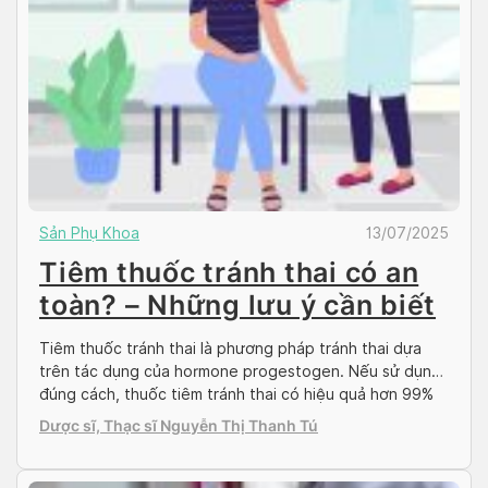
Sản Phụ Khoa
13/07/2025
Tiêm thuốc tránh thai có an
toàn? – Những lưu ý cần biết
Tiêm thuốc tránh thai là phương pháp tránh thai dựa
trên tác dụng của hormone progestogen. Nếu sử dụng
đúng cách, thuốc tiêm tránh thai có hiệu quả hơn 99%
và kéo dài trong 8 hoặc 13 tuần, tùy thuộc vào loại
Dược sĩ, Thạc sĩ Nguyễn Thị Thanh Tú
thuốc bạn sử dụng. Tuy nhiên thuốc có thể mang lại
một số […]