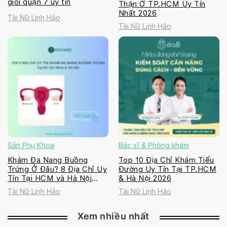
giỏi quận 7 uy tín
Thận Ở TP.HCM Uy Tín
Nhất 2026
Tài Nữ Linh Hảo
Tài Nữ Linh Hảo
Sản Phụ Khoa
Bác sĩ & Phòng khám
Khám Đa Nang Buồng
Top 10 Địa Chỉ Khám Tiểu
Trứng Ở Đâu? 8 Địa Chỉ Uy
Đường Uy Tín Tại TP.HCM
Tín Tại HCM và Hà Nội
& Hà Nội 2026
2026
Tài Nữ Linh Hảo
Tài Nữ Linh Hảo
Xem nhiều nhất