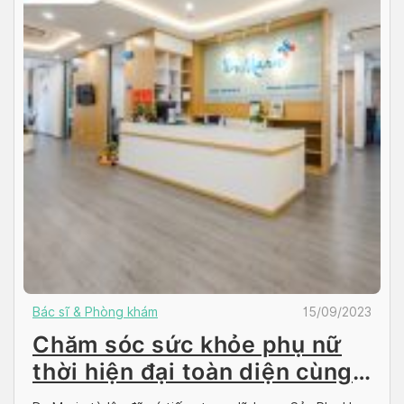
Bác sĩ & Phòng khám
15/09/2023
Chăm sóc sức khỏe phụ nữ
thời hiện đại toàn diện cùng
Dr. Marie