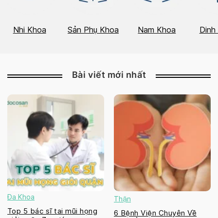
Nhi Khoa
Sản Phụ Khoa
Nam Khoa
Dinh
Bài viết mới nhất
Đa Khoa
Thận
Top 5 bác sĩ tai mũi họng
6 Bệnh Viện Chuyên Về