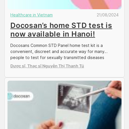
Healthcare in Vietnam
21/08/2024
Docosan’s home STD test is
now available in Hanoi!
Docosans Common STD Panel home test kit is a
convenient, discreet and accurate way for many
people to test for sexually transmitted diseases
(STDs). Docosan launched its common STD panel in Ho
Dược sĩ, Thạc sĩ Nguyễn Thị Thanh Tú
Chi Minh City in 2021 and has since been building on the
important networks and connections with healthcare
partners across the city to […]