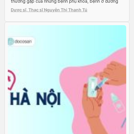
thường gặp của những bệnh phụ khoa, bệnh ở đường
tiết niệu, hoặc liên quan đến đường tiêu hóa, dạ dày.
Dược sĩ, Thạc sĩ Nguyễn Thị Thanh Tú
Do đó, để biết chính xác mình bị bệnh gì, […]