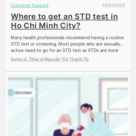
Customer Support
03/01/2025
Where to get an STD test in
Ho Chi Minh City?
Many health professionals recommend having a routine
STD test or screening. Most people who are sexually
active need to go for an STD test as STDs are more
common than you may think. A sexually transmitted
Dược sĩ, Thạc sĩ Nguyễn Thị Thanh Tú
disease (STD) or infection (STI) affects both men and
women and is passed from one person to another
during sex […]