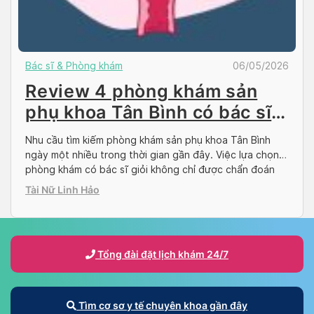
Bác sĩ & Phòng khám
06/05/2026
Review 4 phòng khám sản
phụ khoa Tân Bình có bác sĩ
giỏi
Nhu cầu tìm kiếm phòng khám sản phụ khoa Tân Bình
ngày một nhiều trong thời gian gần đây. Việc lựa chọn
phòng khám có bác sĩ giỏi không chỉ được chẩn đoán
đúng bệnh, điều trị đúng phương pháp mà còn mang lại
Tài Nữ Linh Hảo
cảm giác an tâm. Thấu hiểu tâm lý chung của đại […]
Tổng đài đặt lịch khám 24/7
Tìm cơ sơ y tế chuyên khoa gần đây