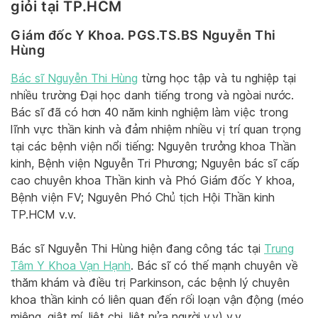
giỏi tại TP.HCM
Giám đốc Y Khoa. PGS.TS.BS Nguyễn Thi
Hùng
Bác sĩ Nguyễn Thi Hùng
từng học tập và tu nghiệp tại
nhiều trường Đại học danh tiếng trong và ngòai nước.
Bác sĩ đã có hơn 40 năm kinh nghiệm làm việc trong
lĩnh vực thần kinh và đảm nhiệm nhiều vị trí quan trọng
tại các bệnh viện nổi tiếng: Nguyên trưởng khoa Thần
kinh, Bệnh viện Nguyễn Tri Phương; Nguyên bác sĩ cấp
cao chuyên khoa Thần kinh và Phó Giám đốc Y khoa,
Bệnh viện FV; Nguyên Phó Chủ tịch Hội Thần kinh
TP.HCM v.v.
Bác sĩ Nguyễn Thi Hùng hiện đang công tác tại
Trung
Tâm Y Khoa Vạn Hạnh
. Bác sĩ có thế mạnh chuyên về
thăm khám và điều trị Parkinson, các bệnh lý chuyên
khoa thần kinh có liên quan đến rối loạn vận động (méo
miệng, giật mí, liệt chi, liệt nửa người v.v) v.v.