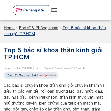
Skip
to
Cửa hàng y tế
content
Home
-
Bác sĩ & Phòng khám
-
Top 5 bác sĩ khoa thần
kinh giỏi TP.HCM
Top 5 bác sĩ khoa thần kinh giỏi
TP.HCM
Ngày cập nhật:
01/05/23
Tác giả:
Dược sĩ, Thạc sĩ Nguyễn Thị Thanh Tú
Theo dõi Docosan trên
Các bác sĩ chuyên khoa thần kinh giỏi chuyên khám và
điều trị các vấn đề: rối loạn trương lực, đau nhức đầu,
đau nửa đầu, bệnh Parkinson, thần kinh thực vật, mất
ngủ thường xuyên, biến chứng của tai biến mạch máu
não, đột quỵ, chèn ép dây thần kinh, tâm thần, trầm