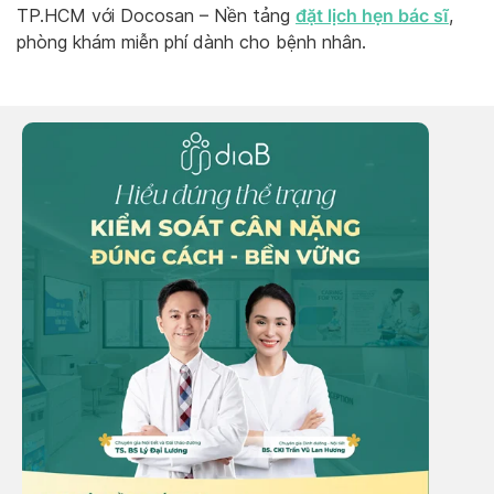
đặt lịch hẹn bác sĩ
TP.HCM với Docosan – Nền tảng
,
phòng khám miễn phí dành cho bệnh nhân.