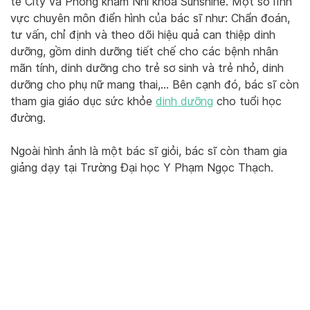
tế City và Phòng khám Nhi khoa Sunshine. Một số lĩnh
vực chuyên môn điển hình của bác sĩ như: Chẩn đoán,
tư vấn, chỉ định và theo dõi hiệu quả can thiệp dinh
dưỡng, gồm dinh dưỡng tiết chế cho các bệnh nhân
mãn tính, dinh dưỡng cho trẻ sơ sinh và trẻ nhỏ, dinh
dưỡng cho phụ nữ mang thai,… Bên cạnh đó, bác sĩ còn
tham gia giáo dục sức khỏe
dinh dưỡng
cho tuổi học
đường.
Ngoài hình ảnh là một bác sĩ giỏi, bác sĩ còn tham gia
giảng dạy tại Trường Đại học Y Phạm Ngọc Thạch.