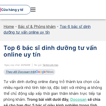
Skip
to
Cửa hàng y tế
content
Home
-
Bác sĩ & Phòng khám
-
Top 6 bác sĩ dinh
dưỡng tư vấn online uy tín
Top 6 bác sĩ dinh dưỡng tư vấn
online uy tín
Ngày cập nhật:
22/12/25
Tác giả:
Tài Nữ Linh Hảo
Theo dõi Docosan trên
Tư vấn dinh dưỡng online đang trở thành lựa chọn của
nhiều người nhờ tính tiện lợi, đặc biệt với những ai không
thể chủ động sắp xếp thời gian thăm khám trực tiếp tại
Trong bài viết dưới đây,
Docosan
sẽ chia
phòng khám.
sẻ cho bạn đọc 5 bác sĩ giàu kinh nghiệm trong lĩnh