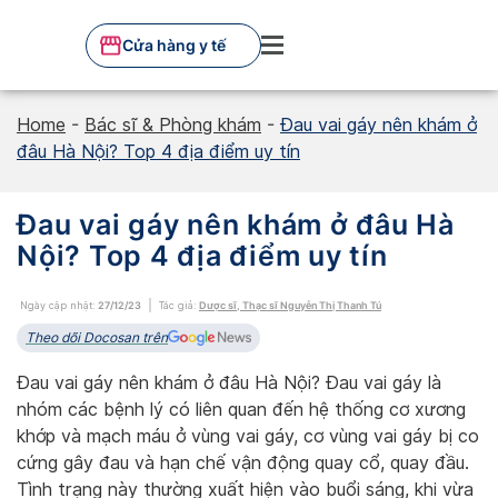
Skip
to
Cửa hàng y tế
content
Home
-
Bác sĩ & Phòng khám
-
Đau vai gáy nên khám ở
đâu Hà Nội? Top 4 địa điểm uy tín
Đau vai gáy nên khám ở đâu Hà
Nội? Top 4 địa điểm uy tín
Ngày cập nhật:
27/12/23
Tác giả:
Dược sĩ, Thạc sĩ Nguyễn Thị Thanh Tú
Theo dõi Docosan trên
Đau vai gáy nên khám ở đâu Hà Nội? Đau vai gáy là
nhóm các bệnh lý có liên quan đến hệ thống cơ xương
khớp và mạch máu ở vùng vai gáy, cơ vùng vai gáy bị co
cứng gây đau và hạn chế vận động quay cổ, quay đầu.
Tình trạng này thường xuất hiện vào buổi sáng, khi vừa