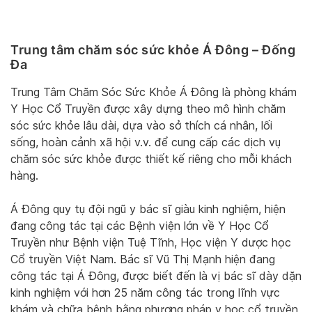
Trung tâm chăm sóc sức khỏe Á Đông – Đống
Đa
Trung Tâm Chăm Sóc Sức Khỏe Á Đông là phòng khám
Y Học Cổ Truyền được xây dựng theo mô hình chăm
sóc sức khỏe lâu dài, dựa vào sở thích cá nhân, lối
sống, hoàn cảnh xã hội v.v. để cung cấp các dịch vụ
chăm sóc sức khỏe được thiết kế riêng cho mỗi khách
hàng.
Á Đông quy tụ đội ngũ y bác sĩ giàu kinh nghiệm, hiện
đang công tác tại các Bệnh viện lớn về Y Học Cổ
Truyền như Bệnh viện Tuệ Tĩnh, Học viện Y dược học
Cổ truyền Việt Nam. Bác sĩ Vũ Thị Mạnh hiện đang
công tác tại Á Đông, được biết đến là vị bác sĩ dày dặn
kinh nghiệm với hơn 25 năm công tác trong lĩnh vực
khám và chữa bệnh bằng phương pháp y học cổ truyền,