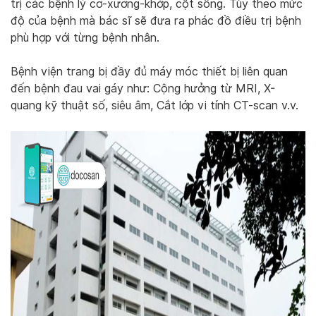
trị các bệnh lý cơ-xương-khớp, cột sống. Tùy theo mức
độ của bệnh mà bác sĩ sẽ đưa ra phác đồ điều trị bệnh
phù hợp với từng bệnh nhân.
Bệnh viện trang bị đầy đủ máy móc thiết bị liên quan
đến bệnh đau vai gáy như: Cộng hưởng từ MRI, X-
quang kỹ thuật số, siêu âm, Cắt lớp vi tính CT-scan v.v.