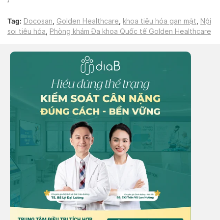
‘
Tag:
Docosan
,
Golden Healthcare
,
khoa tiêu hóa gan mật
,
Nội
soi tiêu hóa
,
Phòng khám Đa khoa Quốc tế Golden Healthcare