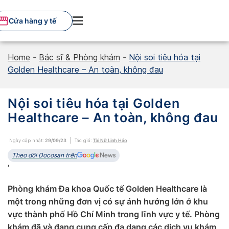
Skip
to
Cửa hàng y tế
content
Home
-
Bác sĩ & Phòng khám
-
Nội soi tiêu hóa tại
Golden Healthcare – An toàn, không đau
Nội soi tiêu hóa tại Golden
Healthcare – An toàn, không đau
Ngày cập nhật:
29/09/23
Tác giả:
Tài Nữ Linh Hảo
Theo dõi Docosan trên
‘
Phòng khám Đa khoa Quốc tế Golden Healthcare là
một trong những đơn vị có sự ảnh hưởng lớn ở khu
vực thành phố Hồ Chí Minh trong lĩnh vực y tế. Phòng
khám đã và đang cung cấp đa dạng các dịch vụ khám