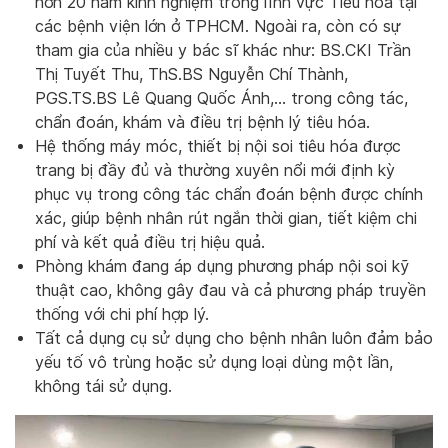
hơn 20 năm kinh nghiệm trong lĩnh vực Tiêu hóa tại
các bệnh viện lớn ở TPHCM. Ngoài ra, còn có sự
tham gia của nhiều y bác sĩ khác như: BS.CKI Trần
Thị Tuyết Thu, ThS.BS Nguyễn Chí Thành,
PGS.TS.BS Lê Quang Quốc Ánh,… trong công tác,
chẩn đoán, khám và điều trị bệnh lý tiêu hóa.
Hệ thống máy móc, thiết bị nội soi tiêu hóa được
trang bị đầy đủ và thường xuyên nổi mới định kỳ
phục vụ trong công tác chẩn đoán bệnh được chính
xác, giúp bệnh nhân rút ngắn thời gian, tiết kiệm chi
phí và kết quả điều trị hiệu quả.
Phòng khám đang áp dụng phương pháp nội soi kỹ
thuật cao, không gây đau và cả phương pháp truyền
thống với chi phí hợp lý.
Tất cả dụng cụ sử dụng cho bệnh nhân luôn đảm bảo
yếu tố vô trùng hoặc sử dụng loại dùng một lần,
không tái sử dụng.