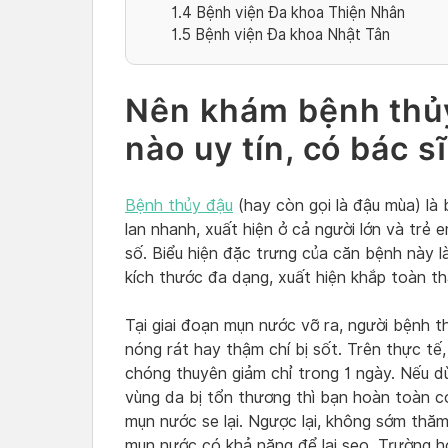
1.4
Bệnh viện Đa khoa Thiện Nhân
1.5
Bệnh viện Đa khoa Nhật Tân
Nên khám bệnh thủy
nào uy tín, có bác sĩ
Bệnh thủy đậu
(hay còn gọi là đậu mùa) là
lan nhanh, xuất hiện ở cả người lớn và trẻ 
số. Biểu hiện đặc trưng của căn bệnh này 
kích thước đa dạng, xuất hiện khắp toàn thâ
Tại giai đoạn mụn nước vỡ ra, người bệnh t
nóng rát hay thậm chí bị sốt. Trên thực tế
chóng thuyên giảm chỉ trong 1 ngày. Nếu d
vùng da bị tổn thương thì bạn hoàn toàn có
mụn nước se lại. Ngược lại, không sớm thăm
mụn nước có khả năng để lại sẹo. Trường h