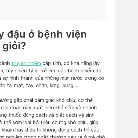
 đậu ở bệnh viện
 giỏi?
 bệnh
truyền nhiễm
cấp tính, có khả năng lây
em, tuy nhiên tỷ lệ trẻ em mắc bệnh chiếm đa
là sự hình thành của những mụn nước trong có
n tại mặt, tay, chân, lưng, bụng,…
hường gặp phải cảm giác khó chịu, cơ thể
, giai đoạn này xuất hiện khá sớm và nhanh
ùng thuốc đúng cách và biết cách vệ sinh
 thể sớm loại bỏ triệu chứng khó chịu, giúp
 khám hay điều trị không đúng cách thì các
ợp nghiêm trọng nhất thường xảy ra ở trẻ nhỏ