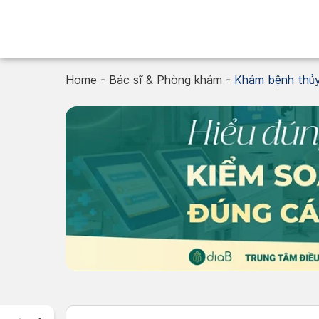
Skip
to
content
Home
-
Bác sĩ & Phòng khám
-
Khám bệnh thủy