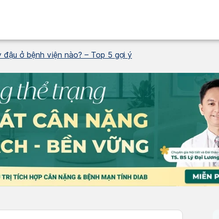
 đậu ở bệnh viện nào? – Top 5 gợi ý