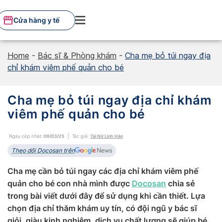
Skip
to
Cửa hàng y tế
content
Home
-
Bác sĩ & Phòng khám
-
Cha mẹ bỏ túi ngay địa
chỉ khám viêm phế quản cho bé
Cha mẹ bỏ túi ngay địa chỉ khám
viêm phế quản cho bé
Ngày cập nhật:
09/03/25
Tác giả:
Tài Nữ Linh Hảo
Theo dõi Docosan trên
Cha mẹ cần bỏ túi ngay các địa chỉ khám viêm phế
quản cho bé con nhà mình được
Docosan
chia sẻ
trong bài viết dưới đây để sử dụng khi cần thiết. Lựa
chọn địa chỉ thăm khám uy tín, có đội ngũ y bác sĩ
giỏi, giàu kinh nghiệm, dịch vụ chất lượng sẽ giúp bé