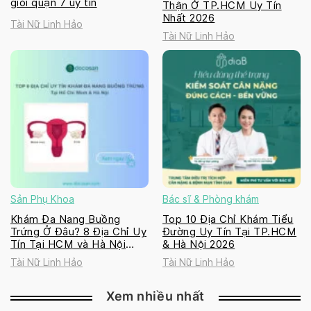
giỏi quận 7 uy tín
Thận Ở TP.HCM Uy Tín
Nhất 2026
Tài Nữ Linh Hảo
Tài Nữ Linh Hảo
Sản Phụ Khoa
Bác sĩ & Phòng khám
Khám Đa Nang Buồng
Top 10 Địa Chỉ Khám Tiểu
Trứng Ở Đâu? 8 Địa Chỉ Uy
Đường Uy Tín Tại TP.HCM
Tín Tại HCM và Hà Nội
& Hà Nội 2026
2026
Tài Nữ Linh Hảo
Tài Nữ Linh Hảo
Xem nhiều nhất