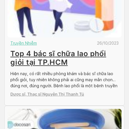
Truyền Nhiễm
26/10/2023
Top 4 bác sĩ chữa lao phổi
giỏi tại TP.HCM
Hiện nay, có rất nhiều phòng khám và bác sĩ chữa lao
phổi giỏi, tuy nhiên không phải ai cũng may mắn chọn
đúng nơi, đúng người. Bệnh lao phổi là một bệnh truyền
nhiễm nguy hiểm, có nguy cơ cao gây tử vong nếu
Dược sĩ, Thạc sĩ Nguyễn Thị Thanh Tú
không được điều trị kịp thời. Do đó, Doctor có […]