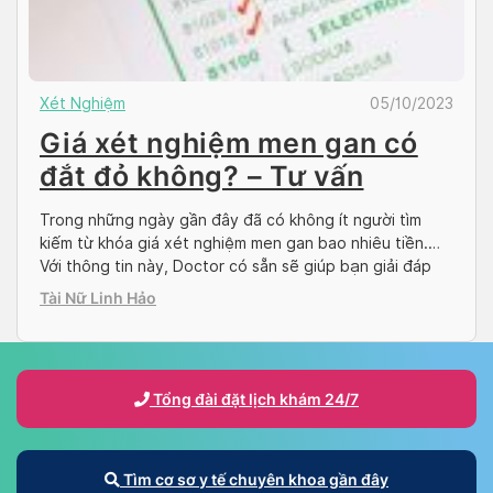
Xét Nghiệm
05/10/2023
Giá xét nghiệm men gan có
đắt đỏ không? – Tư vấn
Trong những ngày gần đây đã có không ít người tìm
kiếm từ khóa giá xét nghiệm men gan bao nhiêu tiền.
Với thông tin này, Doctor có sẵn sẽ giúp bạn giải đáp
thắc mắc thông qua bài viết dưới đây. Cùng theo dõi để
Tài Nữ Linh Hảo
có câu trả lời chính xác nhất, từ đó […]
Tổng đài đặt lịch khám 24/7
Tìm cơ sơ y tế chuyên khoa gần đây