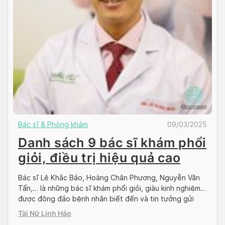
Bác sĩ & Phòng khám
09/03/2025
Danh sách 9 bác sĩ khám phổi
giỏi, điều trị hiệu quả cao
Bác sĩ Lê Khắc Bảo, Hoàng Chân Phương, Nguyễn Văn
Tẩn,… là những bác sĩ khám phổi giỏi, giàu kinh nghiệm
được đông đảo bệnh nhân biết đến và tin tưởng gửi
gắm sức khỏe. Tham khảo bài chia sẻ dưới đây để biết
Tài Nữ Linh Hảo
thêm thông tin chi tiết hơn về dịch vụ khám chữa […]