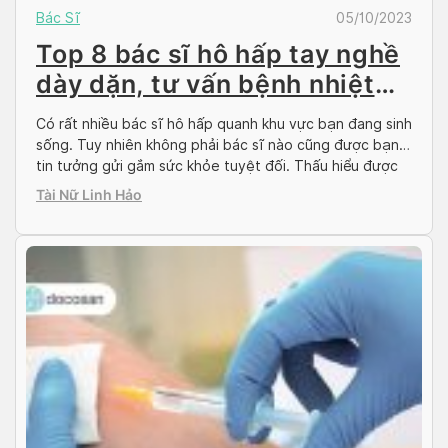
Bác Sĩ
05/10/2023
Top 8 bác sĩ hô hấp tay nghề
dày dặn, tư vấn bệnh nhiệt
tình
Có rất nhiều bác sĩ hô hấp quanh khu vực bạn đang sinh
sống. Tuy nhiên không phải bác sĩ nào cũng được bạn
tin tưởng gửi gắm sức khỏe tuyệt đối. Thấu hiểu được
nỗi tâm tư này, Doctor có sẵn sẽ cho người bệnh một
Tài Nữ Linh Hảo
vài tên tuổi có tiếng trong lĩnh vực […]