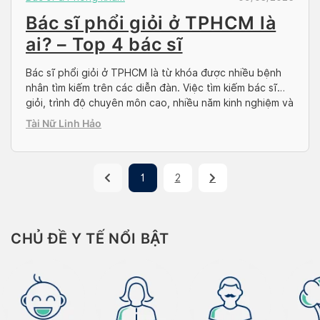
Bác sĩ phổi giỏi ở TPHCM là
ai? – Top 4 bác sĩ
Bác sĩ phổi giỏi ở TPHCM là từ khóa được nhiều bệnh
nhân tìm kiếm trên các diễn đàn. Việc tìm kiếm bác sĩ
giỏi, trình độ chuyên môn cao, nhiều năm kinh nghiệm và
đặc biệt là am hiểu sức khỏe của bệnh nhân là sự lựa
Tài Nữ Linh Hảo
chọn hoàn hảo nhằm giúp bệnh tình […]
1
2
CHỦ ĐỀ Y TẾ NỔI BẬT