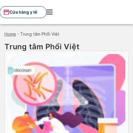
Skip
to
Cửa hàng y tế
content
Home
-
Trung tâm Phổi Việt
Trung tâm Phổi Việt