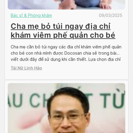
Bác sĩ & Phòng khám
09/03/2025
Cha mẹ bỏ túi ngay địa chỉ
khám viêm phế quản cho bé
Cha mẹ cần bỏ túi ngay các địa chỉ khám viêm phế quản
cho bé con nhà mình được Docosan chia sẻ trong bài
viết dưới đây để sử dụng khi cần thiết. Lựa chọn địa chỉ
thăm khám uy tín, có đội ngũ y bác sĩ giỏi, giàu kinh
Tài Nữ Linh Hảo
nghiệm, dịch vụ chất lượng […]