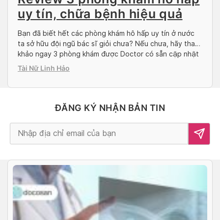
uy tín, chữa bệnh hiệu quả
Bạn đã biết hết các phòng khám hô hấp uy tín ở nước
ta sở hữu đội ngũ bác sĩ giỏi chưa? Nếu chưa, hãy tham
khảo ngay 3 phòng khám được Doctor có sẵn cập nhật
trong bài viết dưới đây, từ đó đưa ra sự lựa chọn phù
Tài Nữ Linh Hảo
hợp nhất với nhu cầu […]
ĐĂNG KÝ NHẬN BẢN TIN
Alternative: