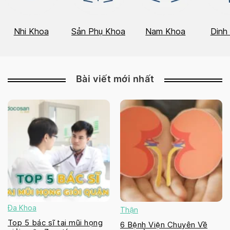
Nhi Khoa
Sản Phụ Khoa
Nam Khoa
Dinh
Bài viết mới nhất
Đa Khoa
Thận
Top 5 bác sĩ tai mũi họng
6 Bệnh Viện Chuyên Về