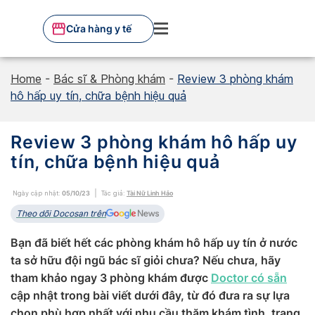
Skip
to
Cửa hàng y tế
content
Home
-
Bác sĩ & Phòng khám
-
Review 3 phòng khám
hô hấp uy tín, chữa bệnh hiệu quả
Review 3 phòng khám hô hấp uy
tín, chữa bệnh hiệu quả
Ngày cập nhật:
05/10/23
Tác giả:
Tài Nữ Linh Hảo
Theo dõi Docosan trên
Bạn đã biết hết các phòng khám hô hấp uy tín ở nước
ta sở hữu đội ngũ bác sĩ giỏi chưa? Nếu chưa, hãy
tham khảo ngay 3 phòng khám được
Doctor có sẵn
cập nhật trong bài viết dưới đây, từ đó đưa ra sự lựa
chọn phù hợp nhất với nhu cầu thăm khám tình, trạng