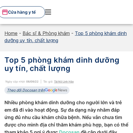
Skip
to
Cửa hàng y tế
content
Home
-
Bác sĩ & Phòng khám
-
Top 5 phòng khám dinh
dưỡng uy tín, chất lượng
Top 5 phòng khám dinh dưỡng
uy tín, chất lượng
Ngày cập nhật:
08/09/22
Tác giả:
Tài Nữ Linh Hảo
Theo dõi Docosan trên
Nhiều phòng khám dinh dưỡng cho người lớn và trẻ
em đã đi vào hoạt động. Sự đa dạng này nhằm đáp
ứng đủ nhu cầu khám chữa bệnh. Nếu vẫn chưa tìm
được cho mình địa chỉ thăm khám phù hợp, bạn có thể
tham khảo 5 gợi ý được
Docosan
đề cập dưới đây.