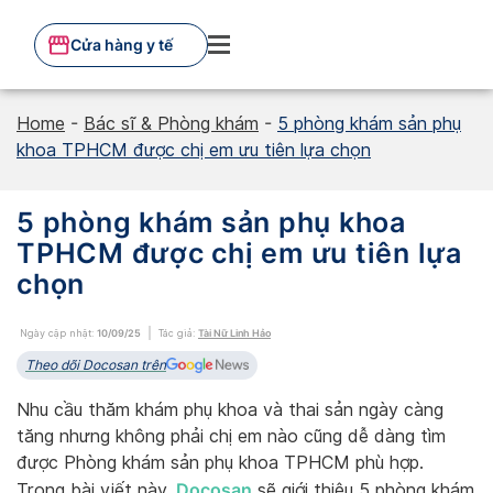
Skip
to
Cửa hàng y tế
content
Home
-
Bác sĩ & Phòng khám
-
5 phòng khám sản phụ
khoa TPHCM được chị em ưu tiên lựa chọn
5 phòng khám sản phụ khoa
TPHCM được chị em ưu tiên lựa
chọn
Ngày cập nhật:
10/09/25
Tác giả:
Tài Nữ Linh Hảo
Theo dõi Docosan trên
Nhu cầu thăm khám phụ khoa và thai sản ngày càng
tăng nhưng không phải chị em nào cũng dễ dàng tìm
được Phòng khám sản phụ khoa TPHCM phù hợp.
Docosan
Trong bài viết này,
sẽ giới thiệu 5 phòng khám