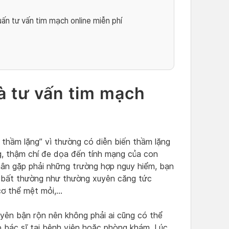
n tư vấn tim mạch online miễn phí
à tư vấn tim mạch
thầm lặng” vì thường có diễn biến thầm lặng
ng, thậm chí đe dọa đến tính mạng của con
hân gặp phải những trường hợp nguy hiểm, bạn
n bất thường như thường xuyên căng tức
 cơ thể mệt mỏi,…
uyên bận rộn nên không phải ai cũng có thể
p bác sĩ tại bệnh viện hoặc phòng khám. Lúc