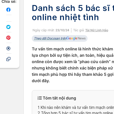
Chia sẻ:
Danh sách 5 bác sĩ 
online nhiệt tình
Ngày cập nhật:
23/10/24
Tác giả:
Tài Nữ Linh Hảo
Theo dõi Docosan trên
Tư vấn tim mạch online là hình thức khá
lựa chọn bởi sự tiện ích, an toàn, hiệu q
online còn được xem là “phao cứu cánh” n
nhưng không biết chính xác biện pháp xử 
tim mạch phù hợp thì hãy tham khảo 5 gợ
dưới đây.
Tóm tắt nội dung
1
Khi nào nên khám và tư vấn tim mạch onli
2
Tổng hợp 5 bác sĩ tư vấn tim mạch online