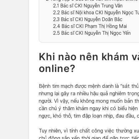
2.1
Bác sĩ CKI Nguyễn Trung Văn
2.2
Bác sĩ Nội khoa CKI Nguyễn Ngọc Tuấ
2.3
Bác sĩ CKI Nguyễn Doãn Bắc
2.4
Bác sĩ CKI Phạm Thị Hồng Mai
2.5
Bác sĩ CKI Nguyễn Thị Ngọc Yến
Khi nào nên khám v
online?
Bệnh tim mạch được mệnh danh là “sát thủ 
nhưng lại gây ra nhiều hậu quả nghiêm trọ
người. Vì vậy, nếu không mong muốn bản t
cần chú ý thăm khám ngay khi có biểu hiệ
ngực, khó thở, tim đập loạn nhịp, đau đầu,
Tuy nhiên, vì tính chất công việc thường x
chủ động sắp xếp thời gian để gặp trực tiế