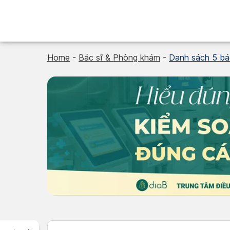
Skip
to
content
Home
-
Bác sĩ & Phòng khám
-
Danh sách 5 bác