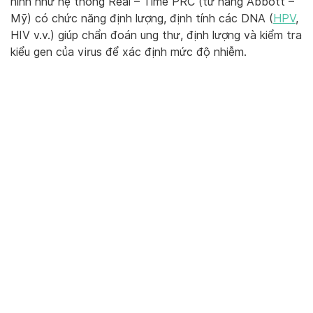
hình như hệ thống Real – Time PRC (từ hãng Abbott –
Mỹ) có chức năng định lượng, định tính các DNA (
HPV
,
HIV v.v.) giúp chẩn đoán ung thư, định lượng và kiểm tra
kiểu gen của virus để xác định mức độ nhiễm.