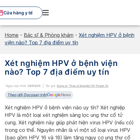
Skip
to
Cửa hàng y tế
content
Home
-
Bác sĩ & Phòng khám
-
Xét nghiệm HPV ở bệnh
viện nào? Top 7 địa điểm uy tín
Xét nghiệm HPV ở bệnh viện
nào? Top 7 địa điểm uy tín
Ngày cập nhật:
28/03/25
Tác giả:
Dược sĩ, Thạc sĩ Nguyễn Thị Thanh Tú
Theo dõi Docosan trên
Xét nghiệm HPV ở bệnh viện nào uy tín? Xét nghiệp
HPV là một loại xét nghiệm sàng lọc ung thư cổ tử
cung. Xét nghiệm này giúp phát hiện virus HPV (nếu có)
trong cơ thể. Nguyên nhân là vì một số loại virus HPV
(bao gồm HPV 16 và 18) làm tăng nguy cơ ung thư cổ