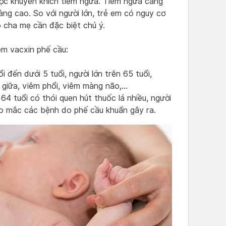
được khuyến khích tiêm ngừa. Tiêm ngừa càng
ng cao. So với người lớn, trẻ em có nguy cơ
 cha mẹ cần đặc biệt chú ý.
êm vacxin phế cầu:
ổi đến dưới 5 tuổi, người lớn trên 65 tuổi,
 giữa, viêm phổi, viêm màng não,…
64 tuổi có thói quen hút thuốc lá nhiều, người
cao mắc các bệnh do phế cầu khuẩn gây ra.