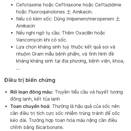
Cefotaxime hoặc Ceftriaxone hoặc Ceftazidime
hoặc Fluoroquinolones 土 Amikacin.
Nếu có kèm sốc: Dùng Imipenem/meropenem 土
Amikacin
Nếu nghi ngờ tụ cầu: Thêm Oxacillin hoặc
Vancomycin khi có sốc.
Lựa chọn kháng sinh tuỳ thuộc kết quả soi và
nhuộm Gram mẫu bệnh phẩm, và tình hình đề
kháng kháng sinh tại địa phương, bệnh viện, khoa,
…
Điều trị biến chứng
Rối loạn đông máu:
Truyền tiểu cầu và huyết tương
đông lạnh, kết tủa lạnh
Toan chuyển hoá:
Thường là hậu quả của sốc nên
cần điều trị tích cực sốc nhiễm trùng tránh để sốc
kéo dài. Trường hợp toan hóa máu nặng cần điều
chỉnh bằng Bicarbonate.