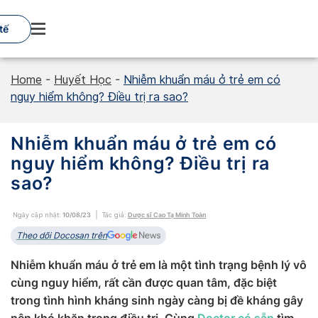
Skip
to
tế
content
Home
-
Huyết Học
-
Nhiễm khuẩn máu ở trẻ em có
nguy hiểm không? Điều trị ra sao?
Nhiễm khuẩn máu ở trẻ em có
nguy hiểm không? Điều trị ra
sao?
Ngày cập nhật:
10/08/23
Tác giả:
Dược sĩ Cao Tạ Minh Toàn
Theo dõi Docosan trên
Nhiễm khuẩn máu ở trẻ em là một tình trạng bệnh lý vô
cùng nguy hiểm, rất cần được quan tâm, đặc biệt
trong tình hình kháng sinh ngày càng bị đề kháng gây