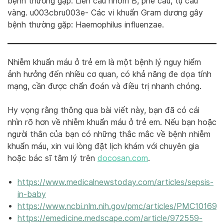
bệnh thường gặp: Liên cầu nhóm B, phế cầu, tụ cầu
vàng. u003cbru003e- Các vi khuẩn Gram dương gây
bệnh thường gặp: Haemophilus influenzae.
Nhiễm khuẩn máu ở trẻ em là một bệnh lý nguy hiểm
ảnh hưởng đến nhiều cơ quan, có khả năng đe dọa tính
mạng, cần được chẩn đoán và điều trị nhanh chóng.
Hy vọng rằng thông qua bài viết này, bạn đã có cái
nhìn rõ hơn về nhiễm khuẩn máu ở trẻ em. Nếu bạn hoặc
người thân của bạn có những thắc mắc về bệnh nhiễm
khuẩn máu, xin vui lòng đặt lịch khám với chuyên gia
hoặc bác sĩ tâm lý trên
docosan.com
.
https://www.medicalnewstoday.com/articles/sepsis-
in-baby
https://www.ncbi.nlm.nih.gov/pmc/articles/PMC101691
https://emedicine.medscape.com/article/972559-