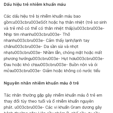
Dấu hiệu trẻ nhiễm khuẩn máu
Các dấu hiệu trẻ bị nhiễm khuẩn máu bao
gồm:u003cbru003eSốt hoặc hạ thân nhiệt (trẻ sơ sinh
và trẻ nhỏ có thể có thân nhiệt thấp)u003cbru003e-
Nhịp tim nhanhu003cbru003e- Thở
nhanhu003cbru003e- Cảm thấy lạnh/lạnh tay
chânu003cbru003e- Da sần sùi và nhợt
nhạtu003cbru003e- Nhầm lẫn, chóng mặt hoặc mất
phương hướngu003cbru003e- Hụt hơiu003cbru003e-
Đau hoặc khó chịuu003cbru003e- Buồn nôn và ói
mửau003cbru003e- Giảm hoặc không có nước tiểu
Nguyên nhân nhiễm khuẩn máu ở trẻ
Tác nhân thường gặp gây nhiễm khuẩn máu ở trẻ em
thay đổi tùy theo tuổi và ổ nhiễm khuẩn nguyên
phát. u003cbru003e- Các vi khuẩn Gram dương gây