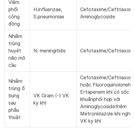
Viêm
phổi
H.influenzae,
Cefotaxime/Ceftriaxone
cộng
S.pneumoniae
Aminoglycoside
đồng
Nhiễm
trùng
huyết
N. meningitidis
Cefotaxime/Ceftriaxone
não mô
cầu
Cefotaxime/Ceftriaxone
Nhiễm
hoặc Fluoroquinoloneho
trùng ổ
Ertapenem khi có sốc n
bụng
VK Gram (-) VK
khuẩnphối hợp với
sau
kỵ khí
Aminoglycosidethêm
phẫu
Metronidazole khi nghi 
thuật
VK kỵ khí