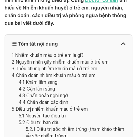
nên khó khăn trong điều trị. Cùng
Doctor có sẵn
tìm
hiểu về Nhiễm khuẩn huyết ở trẻ em, nguyên nhân,
chẩn đoán, cách điều trị và phòng ngừa bệnh thông
qua bài viết dưới đây.
Tóm tắt nội dung
1
Nhiễm khuẩn máu ở trẻ em là gì?
2
Nguyên nhân gây nhiễm khuẩn máu ở trẻ em
3
Triệu chứng nhiễm khuẩn máu ở trẻ em
4
Chẩn đoán nhiễm khuẩn máu ở trẻ em
4.1
Khám lâm sàng
4.2
Cận lâm sàng
4.3
Chẩn đoán nghi ngờ
4.4
Chẩn đoán xác định
5
Điều trị nhiễm khuẩn máu ở trẻ em
5.1
Nguyên tắc điều trị
5.2
Điều trị ban đầu
5.2.1
Điều trị sốc nhiễm trùng (tham khảo thêm
về sốc nhiễm trùng)