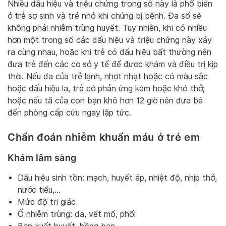
Nhiều dấu hiệu và triệu chứng trong số này là phổ biến
ở trẻ sơ sinh và trẻ nhỏ khi chúng bị bệnh. Đa số sẽ
không phải nhiễm trùng huyết. Tuy nhiên, khi có nhiều
hơn một trong số các dấu hiệu và triệu chứng này xảy
ra cùng nhau, hoặc khi trẻ có dấu hiệu bất thường nên
đưa trẻ đến các cơ sở y tế để được khám và điều trị kịp
thời. Nếu da của trẻ lạnh, nhợt nhạt hoặc có màu sắc
hoặc dấu hiệu lạ, trẻ cớ phản ứng kém hoặc khó thở;
hoặc nếu tã của con bạn khô hơn 12 giờ nên đưa bé
đến phòng cấp cứu ngay lập tức.
Chẩn đoán nhiễm khuẩn máu ở trẻ em
Khám lâm sàng
Dấu hiệu sinh tồn: mạch, huyết áp, nhiệt độ, nhịp thở,
nước tiểu,…
Mức độ tri giác
Ổ nhiễm trùng: da, vết mổ, phổi