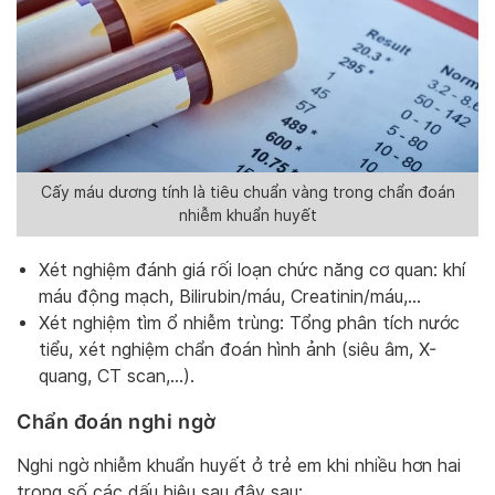
Cấy máu dương tính là tiêu chuẩn vàng trong chẩn đoán
nhiễm khuẩn huyết
Xét nghiệm đánh giá rối loạn chức năng cơ quan: khí
máu động mạch, Bilirubin/máu, Creatinin/máu,…
Xét nghiệm tìm ổ nhiễm trùng: Tổng phân tích nước
tiểu, xét nghiệm chẩn đoán hình ảnh (siêu âm, X-
quang, CT scan,…).
Chẩn đoán nghi ngờ
Nghi ngờ nhiễm khuẩn huyết ở trẻ em khi nhiều hơn hai
trong số các dấu hiệu sau đây sau: