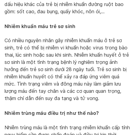
dấu hiệu khác của trẻ bị nhiễm khuẩn đường ruột bao
gồm: sốt cao, đau bụng, quấy khóc, nôn ói,…
Nhiễm khuẩn máu trẻ sơ sinh
Có nhiều nguyên nhân gây nhiễm khuẩn máu ở trẻ sơ
sinh, trẻ có thể bị nhiễm vi khuẩn hoặc virus trong bào
thai, lúc sinh hoặc sau khi sinh. Nhiễm khuẩn huyết ở trẻ
sơ sinh là một tình trạng bệnh lý nghiêm trọng ảnh
hưởng đến trẻ sơ sinh dưới 28 ngày tuổi. Trẻ sơ sinh bị
nhiễm khuẩn huyết có thể xảy ra đáp ứng viêm quá
mức. Tình trạng viêm và đông máu này làm giảm lưu
lượng máu đến tay chân và các cơ quan quan trọng,
thậm chí dẫn đến suy đa tạng và tử vong.
Nhiễm trùng máu điều trị như thế nào?
Nhiễm trùng máu là một tình trạng nhiễm khuẩn cấp tính
nguy hiểm cần được chẩn đoán và điều trị kịp thời.