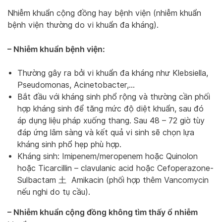
Nhiễm khuẩn cộng đồng hay bệnh viện (nhiễm khuẩn
bệnh viện thường do vi khuẩn đa kháng).
– Nhiễm khuẩn bệnh viện:
Thường gây ra bởi vi khuẩn đa kháng như Klebsiella,
Pseudomonas, Acinetobacter,…
Bắt đầu với kháng sinh phổ rộng và thường cần phối
hợp kháng sinh để tăng mức độ diệt khuẩn, sau đó
áp dụng liệu pháp xuống thang. Sau 48 – 72 giờ tùy
đáp ứng lâm sàng và kết quả vi sinh sẽ chọn lựa
kháng sinh phổ hẹp phù hợp.
Kháng sinh: Imipenem/meropenem hoặc Quinolon
hoặc Ticarcillin – clavulanic acid hoặc Cefoperazone-
Sulbactam 土 Amikacin (phối hợp thêm Vancomycin
nếu nghi do tụ cầu).
– Nhiễm khuẩn cộng đồng không tìm thấy ổ nhiễm