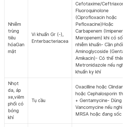
Cefotaxime/Ceftriaxon
Fluoroquinolone
(Ciprofloxacin hoặc
Nhiễm
Pefloxacine)Hoặc
trùng
Carbapenem (Imipenem/
Vi khuẩn Gr (-),
tiêu
Meropenem) khi có sốc
Enterbacteriacea
hóaGan
nhiễm khuẩn- Cần phối 
mật
Aminoglycoside (Gentam
Amikacin)- Có thể thêm
Metronidazole nếu nghi 
khuẩn kỵ khí
Nhọt
Oxacilline hoặc Clindamy
da, áp
hoặc Cephalosporin thế 
xe,viêm
Tụ cầu
+ Gentamycine- Dùng
phổi có
Vancomycine nếu nghi n
bóng
MRSA hoặc đang sốc
khí