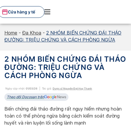
Skip
to
Cửa hàng y tế
content
Home
-
Đa Khoa
-
2 NHÓM BIẾN CHỨNG ĐÁI THÁO
ĐƯỜNG: TRIỆU CHỨNG VÀ CÁCH PHÒNG NGỪA
2 NHÓM BIẾN CHỨNG ĐÁI THÁO
ĐƯỜNG: TRIỆU CHỨNG VÀ
CÁCH PHÒNG NGỪA
Ngày cập nhật:
01/03/26
Tác giả:
Dược sĩ Nguyễn Đạt Huy Thanh
Theo dõi Docosan trên
Biến chứng đái tháo đường rất nguy hiểm nhưng hoàn
toàn có thể phòng ngừa bằng cách kiểm soát đường
huyết và rèn luyện lối sống lành mạnh