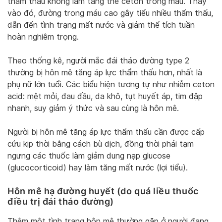
thẩm thấu không làm tăng thể ceton trong máu. Thay
vào đó, đường trong máu cao gây tiểu nhiều thẩm thấu,
dẫn đến tình trạng mất nước và giảm thể tích tuần
hoàn nghiêm trọng.
Theo thống kê, người mắc đái tháo đường type 2
thường bị hôn mê tăng áp lực thẩm thấu hơn, nhất là
phụ nữ lớn tuổi. Các biểu hiện tương tự như nhiễm ceton
acid: mệt mỏi, đau đầu, da khô, tụt huyết áp, tim đập
nhanh, suy giảm ý thức và sau cùng là hôn mê.
Người bị hôn mê tăng áp lực thẩm thấu cần được cấp
cứu kịp thời bằng cách bù dịch, đồng thời phải tạm
ngưng các thuốc làm giảm dung nạp glucose
(glucocorticoid) hay làm tăng mất nước (lợi tiểu).
Hôn mê hạ đường huyết (do quá liều thuốc
điều trị đái tháo đường)
Thêm một tình trạng hôn mê thường gặp ở người đang