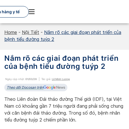
Skip
to
 hàng y tế
content
Home
-
Nội Tiết
-
Nắm rõ các giai đoạn phát triển của
bệnh tiểu đường tuýp 2
Nắm rõ các giai đoạn phát triển
của bệnh tiểu đường tuýp 2
Ngày cập nhật:
01/03/26
Tác giả:
Lê Minh Lương
Theo dõi Docosan trên
Theo Liên đoàn Đái tháo đường Thế giới (IDF), tại Việt
Nam có khoảng gần 7 triệu người đang phải sống chung
với căn bệnh đái tháo đường. Trong số đó, bệnh nhân
tiểu đường tuýp 2 chiếm phần lớn.