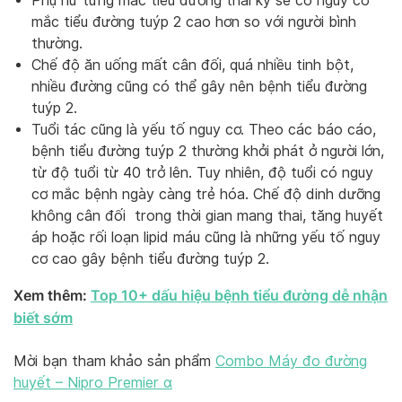
Phụ nữ từng mắc tiểu đường thai kỳ sẽ có nguy cơ
mắc tiểu đường tuýp 2 cao hơn so với người bình
thường.
Chế độ ăn uống mất cân đối, quá nhiều tinh bột,
nhiều đường cũng có thể gây nên bệnh tiểu đường
tuýp 2.
Tuổi tác cũng là yếu tố nguy cơ. Theo các báo cáo,
bệnh tiểu đường tuýp 2 thường khởi phát ở người lớn,
từ độ tuổi từ 40 trở lên. Tuy nhiên, độ tuổi có nguy
cơ mắc bệnh ngày càng trẻ hóa. Chế độ dinh dưỡng
không cân đối trong thời gian mang thai, tăng huyết
áp hoặc rối loạn lipid máu cũng là những yếu tố nguy
cơ cao gây bệnh tiểu đường tuýp 2.
Xem thêm:
Top 10+ dấu hiệu bệnh tiểu đường dễ nhận
biết sớm
Mời bạn tham khảo sản phẩm
Combo Máy đo đường
huyết – Nipro Premier α