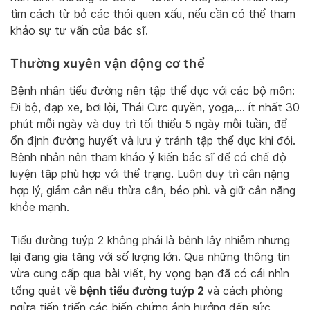
tìm cách từ bỏ các thói quen xấu, nếu cần có thể tham
khảo sự tư vấn của bác sĩ.
Thường xuyên vận động cơ thể
Bệnh nhân tiểu đường nên tập thể dục với các bộ môn:
Đi bộ, đạp xe, bơi lội, Thái Cực quyền, yoga,… ít nhất 30
phút mỗi ngày và duy trì tối thiểu 5 ngày mỗi tuần, để
ổn định đường huyết và lưu ý tránh tập thể dục khi đói.
Bệnh nhân nên tham khảo ý kiến bác sĩ để có chế độ
luyện tập phù hợp với thể trạng. Luôn duy trì cân nặng
hợp lý, giảm cân nếu thừa cân, béo phì. và giữ cân nặng
khỏe mạnh.
Tiểu đường tuýp 2 không phải là bệnh lây nhiễm nhưng
lại đang gia tăng với số lượng lớn. Qua những thông tin
vừa cung cấp qua bài viết, hy vọng bạn đã có cái nhìn
bệnh tiểu đường tuýp 2
tổng quát về
và cách phòng
ngừa tiến triển các biến chứng ảnh hưởng đến sức