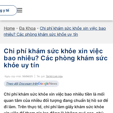
Skip
to
 y tế
content
Home
-
Đa Khoa
-
Chi phí khám sức khỏe xin việc bao
nhiêu? Các phòng khám sức khỏe uy tín
Chi phí khám sức khỏe xin việc
bao nhiêu? Các phòng khám sức
khỏe uy tín
Ngày cập nhật:
30/06/25
Tác giả:
Tài Nữ Linh Hảo
Theo dõi Docosan trên
Chi phí khám sức khỏe xin việc bao nhiêu tiền là mối
quan tâm của nhiều đối tượng đang chuẩn bị hồ sơ để
đi làm. Trên thực tế, chi phí làm giấy khám sức khỏe