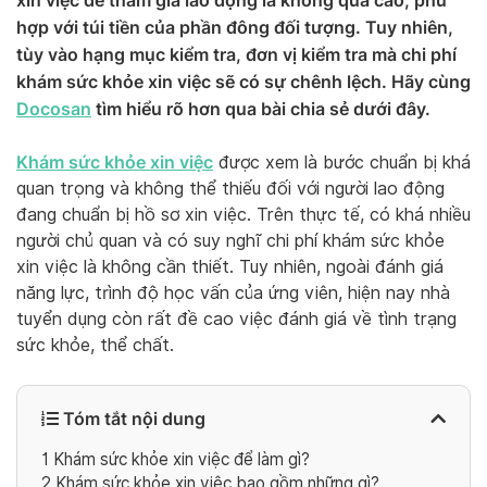
xin việc để tham gia lao động là không quá cao, phù
hợp với túi tiền của phần đông đối tượng. Tuy nhiên,
tùy vào hạng mục kiểm tra, đơn vị kiểm tra mà chi phí
khám sức khỏe xin việc sẽ có sự chênh lệch. Hãy cùng
Docosan
tìm hiểu rõ hơn qua bài chia sẻ dưới đây.
Khám sức khỏe xin việc
được xem là bước chuẩn bị khá
quan trọng và không thể thiếu đối với người lao động
đang chuẩn bị hồ sơ xin việc. Trên thực tế, có khá nhiều
người chủ quan và có suy nghĩ chi phí khám sức khỏe
xin việc là không cần thiết. Tuy nhiên, ngoài đánh giá
năng lực, trình độ học vấn của ứng viên, hiện nay nhà
tuyển dụng còn rất đề cao việc đánh giá về tình trạng
sức khỏe, thể chất.
Tóm tắt nội dung
1
Khám sức khỏe xin việc để làm gì?
2
Khám sức khỏe xin việc bao gồm những gì?