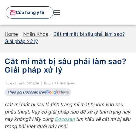
Skip
to
Cửa hàng y tế
content
Home
-
Nhãn Khoa
-
Cắt mí mắt bị sâu phải làm sao?
Giải pháp xử lý
Cắt mí mắt bị sâu phải làm sao?
Giải pháp xử lý
Ngày cập nhật:
01/03/26
Tác giả:
BS. Nhật Quỳnh
Theo dõi Docosan trên
Cắt mí mắt bị sâu là tình trạng mí mắt bị lõm vào sau
phẫu thuật. Vậy có giải pháp nào để xử lý tình trạng này
hay không? Hãy cùng
Docosan
tìm hiểu về cắt mí bị sâu
trong bài viết dưới đây nhé!