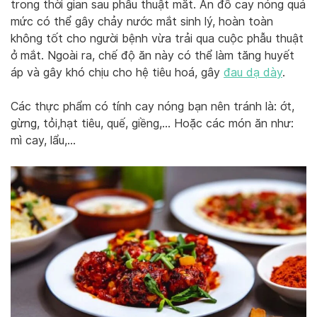
trong thời gian sau phẫu thuật mắt. Ăn đồ cay nóng quá
mức có thể gây chảy nước mắt sinh lý, hoàn toàn
không tốt cho người bệnh vừa trải qua cuộc phẫu thuật
ở mắt. Ngoài ra, chế độ ăn này có thể làm tăng huyết
áp và gây khó chịu cho hệ tiêu hoá, gây
đau dạ dày
.
Các thực phẩm có tính cay nóng bạn nên tránh là: ớt,
gừng, tỏi,hạt tiêu, quế, giềng,… Hoặc các món ăn như:
mì cay, lẩu,…