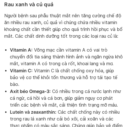
Rau xanh và củ quả
Người bệnh sau phẫu thuật mắt nên tăng cường chế độ
ăn nhiều rau xanh, củ quả vì chúng chứa nhiều vitamin
khoáng chất cần thiết giúp cho quá trình hồi phục và bổ
mắt. Các chất dinh dưỡng tốt trong các loại rau củ là:
Vitamin A:
Võng mạc cần vitamin A có vai trò
chuyển đổi tia sáng thành hình ảnh và ngăn ngừa khô
mắt, vitamin A có trong cà rốt, khoai lang và mơ.
Vitamin C:
Vitamin C là chất chống oxy hóa, giúp
bảo vệ cơ thể khỏi tổn thương và hỗ trợ tái tạo tế
bào.
Axit béo Omega-3:
Có nhiều trong cá nước lạnh như
cá ngừ, cá hồi và cá bơn, giúp giảm nguy cơ phát
triển các bệnh về mắt, cải thiện tình trạng mỡ máu.
Lutein và zeaxanthin:
Các chất chống này có nhiều
trong rau lá xanh như cải bó xôi, cải xoăn và các
thực phẩm có màu sắc sáng. Chúng giúp bảo vệ điểm