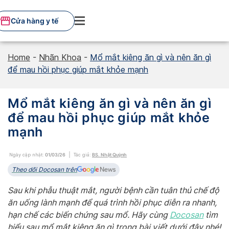
Skip
to
Cửa hàng y tế
content
Home
-
Nhãn Khoa
-
Mổ mắt kiêng ăn gì và nên ăn gì
để mau hồi phục giúp mắt khỏe mạnh
Mổ mắt kiêng ăn gì và nên ăn gì
để mau hồi phục giúp mắt khỏe
mạnh
Ngày cập nhật:
01/03/26
Tác giả:
BS. Nhật Quỳnh
Theo dõi Docosan trên
Sau khi phẫu thuật mắt, người bệnh cần tuân thủ chế độ
ăn uống lành mạnh để quá trình hồi phục diễn ra nhanh,
hạn chế các biến chứng sau mổ
. Hãy cùng
Docosan
tìm
hiểu sau mổ mắt kiêng ăn gì trong bài viết dưới đây nhé!