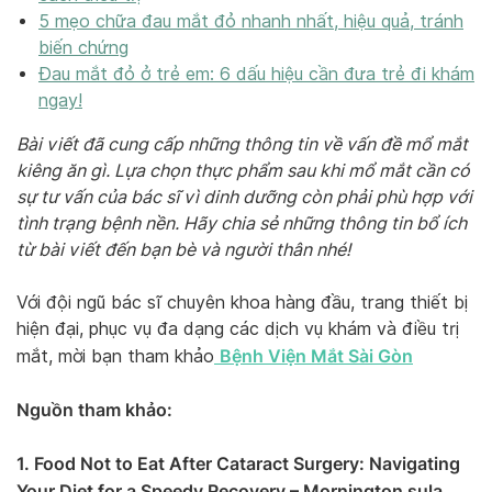
5 mẹo chữa đau mắt đỏ nhanh nhất, hiệu quả, tránh
biến chứng
Đau mắt đỏ ở trẻ em: 6 dấu hiệu cần đưa trẻ đi khám
ngay!
Bài viết đã cung cấp những thông tin về vấn đề mổ mắt
kiêng ăn gì. Lựa chọn thực phẩm sau khi mổ mắt cần có
sự tư vấn của bác sĩ vì dinh dưỡng còn phải phù hợp với
tình trạng bệnh nền. Hãy chia sẻ những thông tin bổ ích
từ bài viết đến bạn bè và người thân nhé!
Với đội ngũ bác sĩ chuyên khoa hàng đầu, trang thiết bị
hiện đại, phục vụ đa dạng các dịch vụ khám và điều trị
Bệnh Viện Mắt Sài Gòn
mắt, mời bạn tham khảo
Nguồn tham khảo:
1. Food Not to Eat After Cataract Surgery: Navigating
Your Diet for a Speedy Recovery – Mornington sula