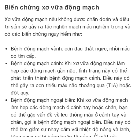
Biến chứng xơ vữa động mạch
Xơ vữa động mạch nếu không được chẩn đoán và điều
trị sớm sẽ gây ra tắc nghẽn mạch máu nghiêm trọng và
có các biến chứng nguy hiểm như:
Bệnh động mạch vành: cơn đau thắt ngực, nhồi máu
cơ tim cấp.
Bệnh động mạch cảnh: Khi xơ vữa động mạch làm
hẹp các động mạch gần não, tình trạng này có thể
phát triển thành bệnh động mạch cảnh. Điều này có
thể gây ra cơn thiếu máu não thoáng qua (TIA) hoặc
đột quỵ.
Bệnh động mạch ngoại biên: Khi xơ vữa động mạch
làm hẹp các động mạch ở cánh tay hoặc chân, bạn
có thể gặp vấn đề về lưu thông máu ở cánh tay và
chân, gọi là bệnh động mạch ngoại biên. Điều này có
thể làm giảm sự nhạy cảm với nhiệt độ nóng và lạnh,
tăng nguy cơ bị bỏng hoặc tê cóng. Ở một vài