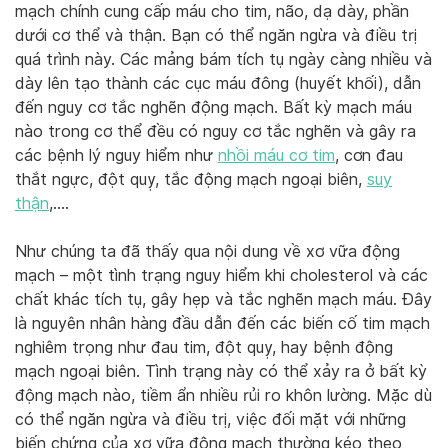
mạch chính cung cấp máu cho tim, não, dạ dày, phần
dưới cơ thể và thận. Bạn có thể ngăn ngừa và điều trị
quá trình này. Các mảng bám tích tụ ngày càng nhiều và
dày lên tạo thành các cục máu đông (huyết khối), dẫn
đến nguy cơ tắc nghẽn động mạch. Bất kỳ mạch máu
nào trong cơ thể đều có nguy cơ tắc nghẽn và gây ra
các bệnh lý nguy hiểm như
nhồi máu cơ tim
, cơn đau
thắt ngực, đột quỵ, tắc động mạch ngoại biên,
suy
thận
,….
Như chúng ta đã thấy qua nội dung về xơ vữa động
mạch – một tình trạng nguy hiểm khi cholesterol và các
chất khác tích tụ, gây hẹp và tắc nghẽn mạch máu. Đây
là nguyên nhân hàng đầu dẫn đến các biến cố tim mạch
nghiêm trọng như đau tim, đột quỵ, hay bệnh động
mạch ngoại biên. Tình trạng này có thể xảy ra ở bất kỳ
động mạch nào, tiềm ẩn nhiều rủi ro khôn lường. Mặc dù
có thể ngăn ngừa và điều trị, việc đối mặt với những
biến chứng của xơ vữa động mạch thường kéo theo