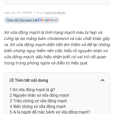
Ngày cập nhật:
17/07/25
Tác giả:
Huỳnh Thị Yến Nhi
Theo dõi Docosan trên
Xơ vữa động mạch là tình trạng mạch máu bị hẹp và
cứng lại do mảng bám cholesterol và các chất khác gây
ra. Xơ vữa động mạch diễn tiến âm thầm và để lại những
biến chứng nguy hiểm nên việc hiểu rõ nguyên nhân xơ
vữa động mạch, dấu hiệu nhận biết có vai trò rất quan
trọng trong phòng ngừa và điều trị hiệu quả.
Tóm tắt nội dung
1
Xơ vữa động mạch là gì?
2
Nguyên nhân xơ vữa động mạch
3
Triệu chứng xơ vữa động mạch
4
Biến chứng xơ vữa động mạch
5
Ai là người dễ mắc bệnh xơ vữa động mạch?