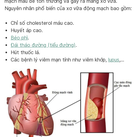
mạch máu dễ tổn thương và gây ra mảng xơ vữa.
Nguyên nhân phổ biến của xơ vữa động mạch bao gồm:
Chỉ số cholesterol máu cao.
Huyết áp cao.
Béo phì
.
Đái tháo đường (tiểu đường)
.
Hút thuốc lá.
Các bệnh lý viêm mạn tính như viêm khớp,
lupus
,…