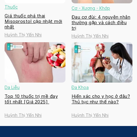
Thuốc
Cơ - Xương - Khớp
Giá thuốc phá thai
Đau cơ đùi: 4 nguyên nhân
Misoprostol cập nhật mới
thường gặp và cách điều
nhất
trị
Huỳnh Thị Yến Nhi
Huỳnh Thị Yến Nhi
Da Liễu
Đa Khoa
Top 10 thuốc trị mề đay
Hiến xác cho y học ở đâu?
tốt nhất [Giá 2025]
Thủ tục như thế nào?
Huỳnh Thị Yến Nhi
Huỳnh Thị Yến Nhi