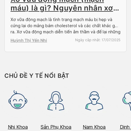
máu) là gì? Nguyên nhân xơ
vữa động mạch và triệu
Xơ vữa động mạch là tình trạng mạch máu bị hẹp và
chứng
cứng lại do mảng bám cholesterol và các chất khác gây
ra. Xơ vữa động mạch diễn tiến âm thầm và để lại những
biến chứng nguy hiểm nên việc hiểu rõ nguyên nhân xơ
Huỳnh Thị Yến Nhi
Ngày cập nhật:
17/07/2025
vữa động mạch, dấu hiệu nhận biết có vai […]
CHỦ ĐỀ Y TẾ NỔI BẬT
Nhi Khoa
Sản Phụ Khoa
Nam Khoa
Dinh