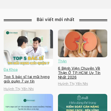
Bài viết mới nhất
Thận
6 Bệnh Viện Chuyên Về
Đa Khoa
Thận Ở TP.HCM Uy Tín
Top 5 bác sĩ tai mũi họng
Nhất 2026
giỏi quận 7 uy tín
Huỳnh Thị Yến Nhi
Huỳnh Thị Yến Nhi