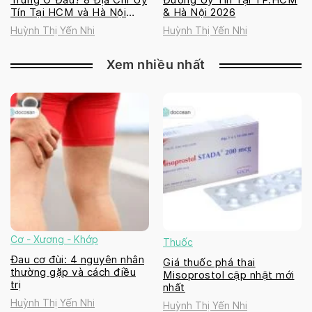
Tín Tại HCM và Hà Nội
& Hà Nội 2026
2026
Huỳnh Thị Yến Nhi
Huỳnh Thị Yến Nhi
Xem nhiều nhất
Cơ - Xương - Khớp
Thuốc
Đau cơ đùi: 4 nguyên nhân
Giá thuốc phá thai
thường gặp và cách điều
Misoprostol cập nhật mới
trị
nhất
Huỳnh Thị Yến Nhi
Huỳnh Thị Yến Nhi