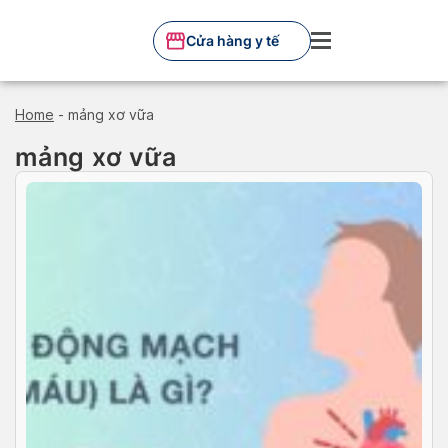
Skip
to
Cửa hàng y tế
content
Home
-
mảng xơ vữa
mảng xơ vữa