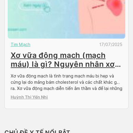
Tim Mạch
17/07/2025
Xơ vữa động mạch (mạch
máu) là gì? Nguyên nhân xơ
vữa động mạch và triệu
Xơ vữa động mạch là tình trạng mạch máu bị hẹp và
chứng
cứng lại do mảng bám cholesterol và các chất khác gây
ra. Xơ vữa động mạch diễn tiến âm thầm và để lại những
biến chứng nguy hiểm nên việc hiểu rõ nguyên nhân xơ
Huỳnh Thị Yến Nhi
vữa động mạch, dấu hiệu nhận biết có vai […]
CHỦ ĐỀ Y TẾ NỔI BẬT