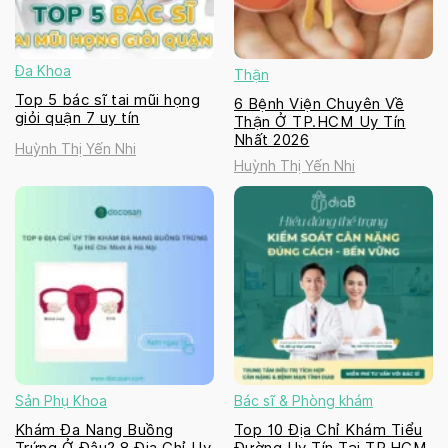
Đa Khoa
Thận
Top 5 bác sĩ tai mũi họng
6 Bệnh Viện Chuyên Về
giỏi quận 7 uy tín
Thận Ở TP.HCM Uy Tín
Nhất 2026
Huỳnh Thị Yến Nhi
Huỳnh Thị Yến Nhi
Sản Phụ Khoa
Bác sĩ & Phòng khám
Khám Đa Nang Buồng
Top 10 Địa Chỉ Khám Tiểu
Trứng Ở Đâu? 8 Địa Chỉ Uy
Đường Uy Tín Tại TP.HCM