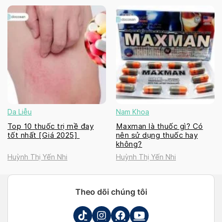
Da Liễu
Nam Khoa
Top 10 thuốc trị mề đay
Maxman là thuốc gì? Có
tốt nhất [Giá 2025]
nên sử dụng thuốc hay
không?
Huỳnh Thị Yến Nhi
Huỳnh Thị Yến Nhi
Theo dõi chúng tôi