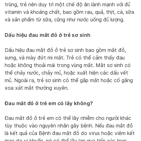
trùng, trẻ nên duy trì một chế độ ăn lành mạnh với đủ
vitamin và khoáng chất, bao gồm rau, quả, thịt, cá, sữa
và sản phẩm từ sữa, cũng như nước uống đủ lượng.
Dấu hiệu đau mắt đỏ ở trẻ sơ sinh
Dấu hiệu đau mắt đỏ ở trẻ sơ sinh bao gồm mắt đỏ,
sưng, và mày đứt mi mắt. Trẻ có thể cảm thấy đau
hoặc không thoải mái trong vùng mắt. Mắt sơ sinh có
thể chảy nước, chảy mủ, hoặc xuất hiện các dấu vết
mủ. Ngoài ra, trẻ sơ sinh có thể gắp mắt hoặc cố gắng
xoa xát mắt thường xuyên.
Đau mắt đỏ ở trẻ em có lây không?
Đau mắt đỏ ở trẻ em có thể lây nhiễm cho người khác
tùy thuộc vào nguyên nhân gây bệnh. Nếu đau mắt đỏ
là kết quả của Bệnh đau mắt đỏ do virus hoặc viêm kết
mạc do vi khuẩn, nó có thể lây lan qua tiếp xúc trực