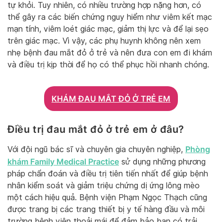
tự khỏi. Tuy nhiên, có nhiều trường hợp nặng hơn, có
thể gây ra các biến chứng nguy hiểm như viêm kết mạc
mạn tính, viêm loét giác mạc, giảm thị lực và để lại sẹo
trên giác mạc. Vì vậy, các phụ huynh không nên xem
nhẹ bệnh đau mắt đỏ ở trẻ và nên đưa con em đi khám
và điều trị kịp thời để họ có thể phục hồi nhanh chóng.
KHÁM ĐAU MẮT ĐỎ Ở TRẺ EM
Điều trị đau mắt đỏ ở trẻ em ở đâu?
Phòng
Với đội ngũ bác sĩ và chuyên gia chuyên nghiệp,
khám Family Medical Practice
sử dụng những phương
pháp chẩn đoán và điều trị tiên tiến nhất để giúp bệnh
nhân kiểm soát và giảm triệu chứng dị ứng lông mèo
một cách hiệu quả. Bệnh viện Phạm Ngọc Thạch cũng
được trang bị các trang thiết bị y tế hàng đầu và môi
trường bệnh viện thoải mái để đảm bảo bạn có trải