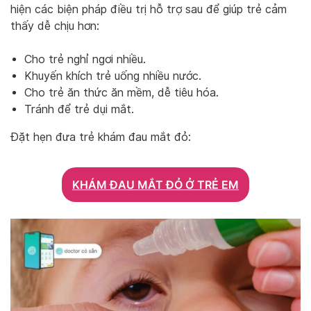
hiện các biện pháp điều trị hỗ trợ sau để giúp trẻ cảm
thấy dễ chịu hơn:
Cho trẻ nghỉ ngơi nhiều.
Khuyến khích trẻ uống nhiều nước.
Cho trẻ ăn thức ăn mềm, dễ tiêu hóa.
Tránh để trẻ dụi mắt.
Đặt hẹn đưa trẻ khám đau mắt đỏ:
KHÁM ĐAU MẮT ĐỎ Ở TRẺ EM