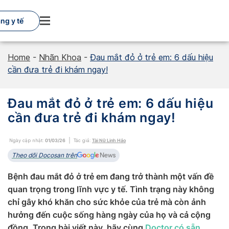
Skip
to
ng y tế
content
Home
-
Nhãn Khoa
-
Đau mắt đỏ ở trẻ em: 6 dấu hiệu
cần đưa trẻ đi khám ngay!
Đau mắt đỏ ở trẻ em: 6 dấu hiệu
cần đưa trẻ đi khám ngay!
Ngày cập nhật:
01/03/26
Tác giả:
Tài Nữ Linh Hảo
Theo dõi Docosan trên
Bệnh đau mắt đỏ ở trẻ em đang trở thành một vấn đề
quan trọng trong lĩnh vực y tế. Tình trạng này không
chỉ gây khó khăn cho sức khỏe của trẻ mà còn ảnh
hưởng đến cuộc sống hàng ngày của họ và cả cộng
đồng. Trong bài viết này, hãy cùng
Doctor có sẵn