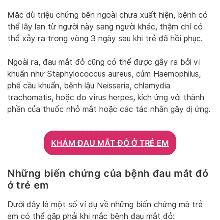
Mặc dù triệu chứng bên ngoài chưa xuất hiện, bệnh có
thể lây lan từ người này sang người khác, thậm chí có
thể xảy ra trong vòng 3 ngày sau khi trẻ đã hồi phục.
Ngoài ra, đau mắt đỏ cũng có thể được gây ra bởi vi
khuẩn như Staphylococcus aureus, cúm Haemophilus,
phế cầu khuẩn, bệnh lậu Neisseria, chlamydia
trachomatis, hoặc do virus herpes, kích ứng với thành
phần của thuốc nhỏ mắt hoặc các tác nhân gây dị ứng.
KHÁM ĐAU MẮT ĐỎ Ở TRẺ EM
Những biến chứng của bệnh đau mắt đỏ
ở trẻ em
Dưới đây là một số ví dụ về những biến chứng mà trẻ
em có thể gặp phải khi mắc bệnh đau mắt đỏ: