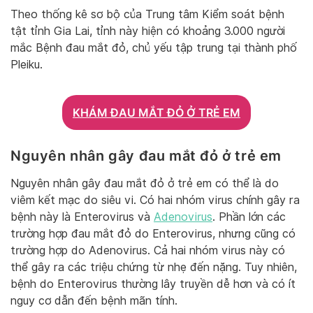
Theo thống kê sơ bộ của Trung tâm Kiểm soát bệnh
tật tỉnh Gia Lai, tỉnh này hiện có khoảng 3.000 người
mắc Bệnh đau mắt đỏ, chủ yếu tập trung tại thành phố
Pleiku.
KHÁM ĐAU MẮT ĐỎ Ở TRẺ EM
Nguyên nhân gây đau mắt đỏ ở trẻ em
Nguyên nhân gây đau mắt đỏ ở trẻ em có thể là do
viêm kết mạc do siêu vi. Có hai nhóm virus chính gây ra
bệnh này là Enterovirus và
Adenovirus
. Phần lớn các
trường hợp đau mắt đỏ do Enterovirus, nhưng cũng có
trường hợp do Adenovirus. Cả hai nhóm virus này có
thể gây ra các triệu chứng từ nhẹ đến nặng. Tuy nhiên,
bệnh do Enterovirus thường lây truyền dễ hơn và có ít
nguy cơ dẫn đến bệnh mãn tính.