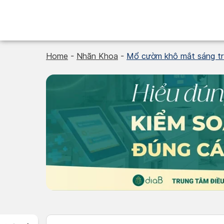
Skip
to
content
Home
-
Nhãn Khoa
-
Mổ cườm khô mắt sáng tron