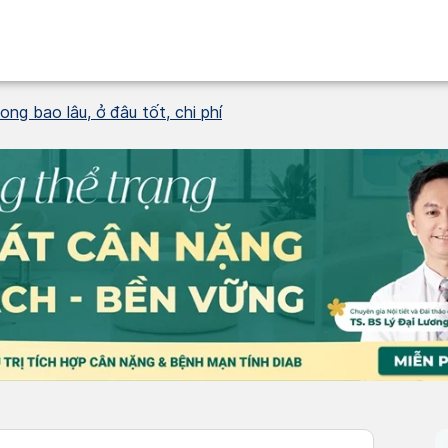
g bao lâu, ở đâu tốt, chi phí