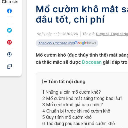
Chia sẻ:
Mổ cườm khô mắt sá
đâu tốt, chi phí
Ngày cập nhật:
28/02/26
Tác giả:
Dược sĩ, Thạc sĩ N
Theo dõi Docosan trên
Mổ cườm khô (đục thủy tinh thể) mắt sáng 
cả thắc mắc sẽ được
Docosan
giải đáp tro
Tóm tắt nội dung
1
Những ai cần mổ cườm khô?
2
Mổ cườm khô mắt sáng trong bao lâu?
3
Mổ cườm khô giá bao nhiêu?
4
Chuẩn bị trước khi mổ cườm khô
5
Quy trình mổ cườm khô
6
Tác dụng phụ sau khi mổ cườm khô