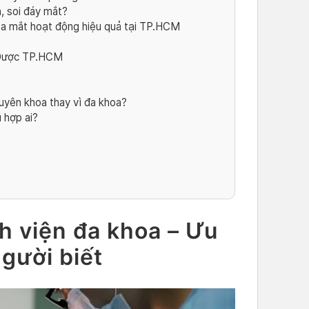
, soi đáy mắt?
oa mắt hoạt động hiệu quả tại TP.HCM
 Dược TP.HCM
yên khoa thay vì đa khoa?
 hợp ai?
h viện đa khoa – Ưu
người biết