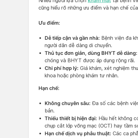
khám mắt
Nhiều người lựa chọn
tại bệnh việ
cũng hiểu rõ những ưu điểm và hạn chế của
Ưu điểm:
Dễ tiếp cận và gần nhà:
Bệnh viện đa kh
người dân dễ dàng di chuyển.
Thủ tục đơn giản, dùng BHYT dễ dàng:
chóng và BHYT được áp dụng rộng rãi.
Chi phí hợp lý:
Giá khám, xét nghiệm thư
khoa hoặc phòng khám tư nhân.
Hạn chế:
Không chuyên sâu:
Đa số các bệnh viện
bản.
Thiếu thiết bị hiện đại:
Hầu hết không có
chụp cắt lớp võng mạc (OCT) hay tầm s
Hạn chế dịch vụ phẫu thuật:
Các ca phẫ