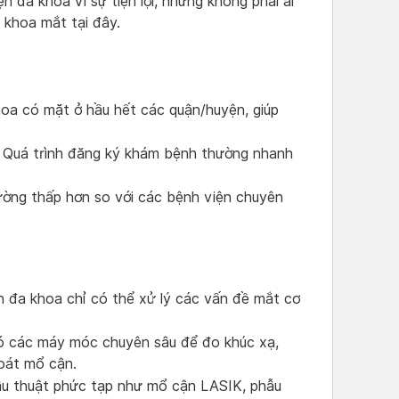
n đa khoa vì sự tiện lợi, nhưng không phải ai
 khoa mắt tại đây.
oa có mặt ở hầu hết các quận/huyện, giúp
Quá trình đăng ký khám bệnh thường nhanh
ờng thấp hơn so với các bệnh viện chuyên
 đa khoa chỉ có thể xử lý các vấn đề mắt cơ
 các máy móc chuyên sâu để đo khúc xạ,
oát mổ cận.
u thuật phức tạp như mổ cận LASIK, phẫu