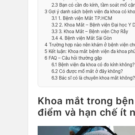
2.3
Bạn có cần đo kính, tầm soát mổ cận
3
Gợi ý danh sách bệnh viện đa khoa có kh
3.1
1. Bệnh viện Mắt TP.HCM
3.2
2. Khoa Mắt – Bệnh viện Đại học Y
3.3
3. Khoa Mắt – Bệnh viện Chợ Rẫy
3.4
4. Bệnh viện Mắt Sài Gòn
4
Trường hợp nào nên khám ở bệnh viện chu
5
Kết luận: Khoa mắt bệnh viện đa khoa phù
6
FAQ – Câu hỏi thường gặp
6.1
Bệnh viện đa khoa có đo kính không?
6.2
Có được mổ mắt ở đây không?
6.3
Bác sĩ có là chuyên khoa mắt không?
Khoa mắt trong bện
điểm và hạn chế ít 