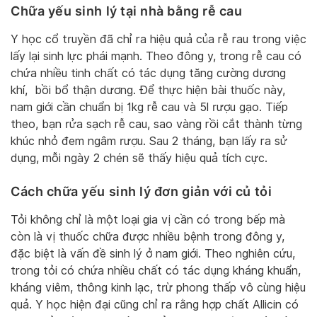
Chữa yếu sinh lý tại nhà bằng rễ cau
Y học cổ truyền đã chỉ ra hiệu quả của rễ rau trong việc
lấy lại sinh lực phái mạnh. Theo đông y, trong rễ cau có
chứa nhiều tinh chất có tác dụng tăng cường dương
khí, bồi bổ thận dương. Để thực hiện bài thuốc này,
nam giới cần chuẩn bị 1kg rễ cau và 5l rượu gạo. Tiếp
theo, bạn rửa sạch rễ cau, sao vàng rồi cắt thành từng
khúc nhỏ đem ngâm rượu. Sau 2 tháng, bạn lấy ra sử
dụng, mỗi ngày 2 chén sẽ thấy hiệu quả tích cực.
Cách chữa yếu sinh lý đơn giản với củ tỏi
Tỏi không chỉ là một loại gia vị cần có trong bếp mà
còn là vị thuốc chữa được nhiều bệnh trong đông y,
đặc biệt là vấn đề sinh lý ở nam giới. Theo nghiên cứu,
trong tỏi có chứa nhiều chất có tác dụng kháng khuẩn,
kháng viêm, thông kinh lạc, trừ phong thấp vô cùng hiệu
quả. Y học hiện đại cũng chỉ ra rằng hợp chất Allicin có