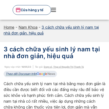
Skip
to
Cửa hàng y tế
content
Home
-
Nam Khoa
-
3 cách chữa yếu sinh lý nam tại
nhà đơn giản, hiệu quả
3 cách chữa yếu sinh lý nam tại
nhà đơn giản, hiệu quả
Ngày cập nhật:
18/05/23
Tác giả:
Dược sĩ, Thạc sĩ Nguyễn Thị Thanh Tú
Theo dõi Docosan trên
Cách chữa yếu sinh lý nam tại nhà bằng mẹo đơn giản là
điều cần được biết đối với các đấng mày râu để bảo vệ
sức khỏe và hạnh phúc tình cảm. Cách chữa yếu sinh lý
nam tại nhà có rất nhiều, việc áp dụng những cách
chữa không cần thuốc vừa tiện lợi, đơn giản mà vẫn