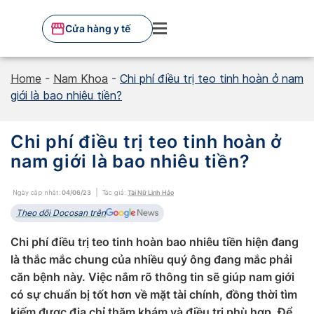
Skip
to
Cửa hàng y tế
content
Home
-
Nam Khoa
-
Chi phí điều trị teo tinh hoàn ở nam
giới là bao nhiêu tiền?
Chi phí điều trị teo tinh hoàn ở
nam giới là bao nhiêu tiền?
Ngày cập nhật:
04/06/23
Tác giả:
Tài Nữ Linh Hảo
Theo dõi Docosan trên
Chi phí điều trị teo tinh hoàn bao nhiêu tiền hiện đang
là thắc mắc chung của nhiều quý ông đang mắc phải
căn bệnh này. Việc nắm rõ thông tin sẽ giúp nam giới
có sự chuẩn bị tốt hơn về mặt tài chính, đồng thời tìm
kiếm được địa chỉ thăm khám và điều trị phù hợp. Để