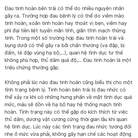
Đau tinh hoàn bên trái có thể do nhiều nguyên nhân
gây ra. Trường hợp đau bệnh lý có thể do viêm mào
tinh hoàn, xoắn tinh hoàn hay thoát vị bẹn, viêm hay
phì đại tiền liệt tuyến mãn tính, giãn tĩnh mạch thừng
tinh. Trong một số trường hợp đau tinh hoàn trái và
bụng dưới có thể gây ra bởi chấn thương (va đập, bị
đấm, té đập vùng hạ bộ,…), quan hệ tình dục tư thế
không phù hợp, thủ dâm quá độ,… Đau tinh hoàn là một
triệu chứng thường gặp.
Không phải lúc nào đau tinh hoàn cũng biểu thị cho một
tình trạng bệnh lý. Tinh hoàn bên trái bị đau nhức có
thể xảy ra khi có những hưng phấn về mặt tình dục quá
mức, máu sẽ dồn về hạ bộ hay hệ thống mạch tinh
hoàn. Tình trạng này có thể gặp do kích thích từ việc
thủ dâm, dương vật cương cứng thời gian lâu khi quan
hệ tình dục. Lúc này các tình trạng đau nhức tương đối
nhẹ ở mức vừa phải, không gây hạn chế các hoạt động