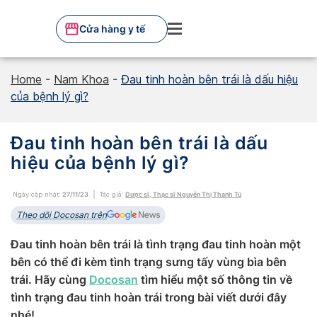
Skip
to
Cửa hàng y tế
content
Home
-
Nam Khoa
-
Đau tinh hoàn bên trái là dấu hiệu
của bệnh lý gì?
Đau tinh hoàn bên trái là dấu
hiệu của bệnh lý gì?
Ngày cập nhật:
27/11/23
Tác giả:
Dược sĩ, Thạc sĩ Nguyễn Thị Thanh Tú
Theo dõi Docosan trên
Đau tinh hoàn bên trái là tình trạng đau tinh hoàn một
bên có thể đi kèm tình trạng sưng tấy vùng bìa bên
trái. Hãy cùng
Docosan
tìm hiểu một số thông tin về
tình trạng đau tinh hoàn trái trong bài viết dưới đây
nhé!